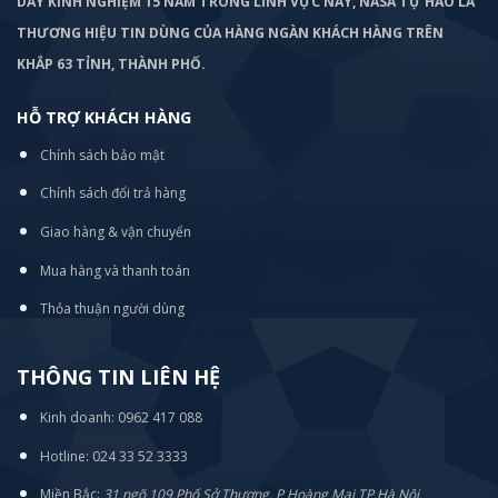
DÀY KINH NGHIỆM 15 NĂM TRONG LĨNH VỰC NÀY, NASA TỰ HÀO LÀ
THƯƠNG HIỆU TIN DÙNG CỦA HÀNG NGÀN KHÁCH HÀNG TRÊN
KHẮP 63 TỈNH, THÀNH PHỐ.
HỖ TRỢ KHÁCH HÀNG
Chính sách bảo mật
Chính sách đổi trả hàng
Giao hàng & vận chuyển
Mua hàng và thanh toán
Thỏa thuận người dùng
THÔNG TIN LIÊN HỆ
Kinh doanh: 0962 417 088
Hotline: 024 33 52 3333
Miền Bắc:
31 ngõ 109 Phố Sở Thượng, P Hoàng Mai TP Hà Nội