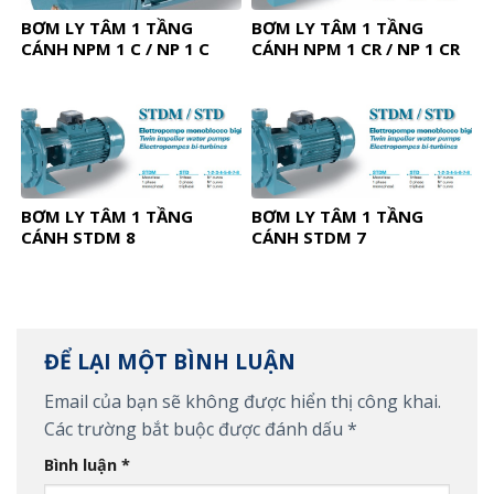
BƠM LY TÂM 1 TẦNG
BƠM LY TÂM 1 TẦNG
CÁNH NPM 1 C / NP 1 C
CÁNH NPM 1 CR / NP 1 CR
BƠM LY TÂM 1 TẦNG
BƠM LY TÂM 1 TẦNG
CÁNH STDM 8
CÁNH STDM 7
ĐỂ LẠI MỘT BÌNH LUẬN
Email của bạn sẽ không được hiển thị công khai.
Các trường bắt buộc được đánh dấu
*
Bình luận
*