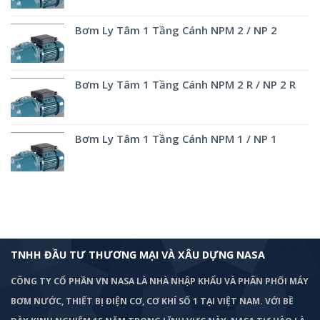
Bơm Ly Tâm 1 Tầng Cánh NPM 2 / NP 2
Bơm Ly Tâm 1 Tầng Cánh NPM 2 R / NP 2 R
Bơm Ly Tâm 1 Tầng Cánh NPM 1 / NP 1
TNHH ĐẦU TƯ THƯƠNG MẠI VÀ XÂU DỰNG NASA
CÔNG TY CỔ PHẦN VN NASA LÀ NHÀ NHẬP KHẨU VÀ PHÂN PHỐI MÁY
BƠM
NƯỚC, THIẾT BỊ ĐIỆN CƠ, CƠ KHÍ SỐ 1 TẠI VIỆT NAM. VỚI BỀ