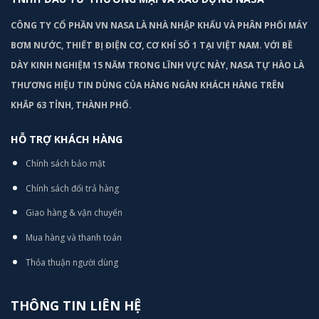
CÔNG TY CỔ PHẦN VN NASA LÀ NHÀ NHẬP KHẨU VÀ PHÂN PHỐI MÁY
BƠM
NƯỚC, THIẾT BỊ ĐIỆN CƠ, CƠ KHÍ SỐ 1 TẠI VIỆT NAM. VỚI BỀ
DÀY KINH NGHIỆM 15 NĂM TRONG LĨNH VỰC NÀY, NASA TỰ HÀO LÀ
THƯƠNG HIỆU TIN DÙNG CỦA HÀNG NGÀN KHÁCH HÀNG TRÊN
KHẮP 63 TỈNH, THÀNH PHỐ.
HỖ TRỢ KHÁCH HÀNG
Chính sách bảo mật
Chính sách đổi trả hàng
Giao hàng & vận chuyển
Mua hàng và thanh toán
Thỏa thuận người dùng
THÔNG TIN LIÊN HỆ