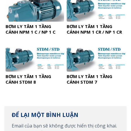
BƠM LY TÂM 1 TẦNG
BƠM LY TÂM 1 TẦNG
CÁNH NPM 1 C / NP 1 C
CÁNH NPM 1 CR / NP 1 CR
BƠM LY TÂM 1 TẦNG
BƠM LY TÂM 1 TẦNG
CÁNH STDM 8
CÁNH STDM 7
ĐỂ LẠI MỘT BÌNH LUẬN
Email của bạn sẽ không được hiển thị công khai.