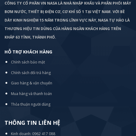
CÔNG TY CỔ PHẦN VN NASA LÀ NHÀ NHẬP KHẨU VÀ PHÂN PHỐI MÁY
BƠM
NƯỚC, THIẾT BỊ ĐIỆN CƠ, CƠ KHÍ SỐ 1 TẠI VIỆT NAM. VỚI BỀ
DÀY KINH NGHIỆM 15 NĂM TRONG LĨNH VỰC NÀY, NASA TỰ HÀO LÀ
THƯƠNG HIỆU TIN DÙNG CỦA HÀNG NGÀN KHÁCH HÀNG TRÊN
KHẮP 63 TỈNH, THÀNH PHỐ.
HỖ TRỢ KHÁCH HÀNG
Chính sách bảo mật
Chính sách đổi trả hàng
Giao hàng & vận chuyển
Mua hàng và thanh toán
Thỏa thuận người dùng
THÔNG TIN LIÊN HỆ
Kinh doanh: 0962 417 088