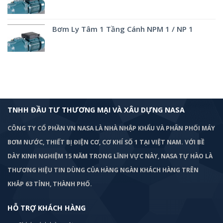
Bơm Ly Tâm 1 Tầng Cánh NPM 1 / NP 1
TNHH ĐẦU TƯ THƯƠNG MẠI VÀ XÂU DỰNG NASA
CÔNG TY CỔ PHẦN VN NASA LÀ NHÀ NHẬP KHẨU VÀ PHÂN PHỐI MÁY
BƠM
NƯỚC, THIẾT BỊ ĐIỆN CƠ, CƠ KHÍ SỐ 1 TẠI VIỆT NAM. VỚI BỀ
DÀY KINH NGHIỆM 15 NĂM TRONG LĨNH VỰC NÀY, NASA TỰ HÀO LÀ
THƯƠNG HIỆU TIN DÙNG CỦA HÀNG NGÀN KHÁCH HÀNG TRÊN
KHẮP 63 TỈNH, THÀNH PHỐ.
HỖ TRỢ KHÁCH HÀNG