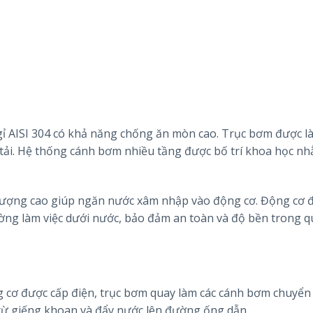
ỉ AISI 304 có khả năng chống ăn mòn cao. Trục bơm được l
 tải. Hệ thống cánh bơm nhiều tầng được bố trí khoa học n
 lượng cao giúp ngăn nước xâm nhập vào động cơ. Động cơ đ
ờng làm việc dưới nước, bảo đảm an toàn và độ bền trong q
ng cơ được cấp điện, trục bơm quay làm các cánh bơm chuyể
c từ giếng khoan và đẩy nước lên đường ống dẫn.