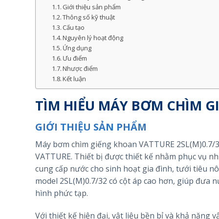
Giới thiệu sản phẩm
Thông số kỹ thuật
Cấu tạo
Nguyên lý hoạt động
Ứng dụng
Ưu điểm
Nhược điểm
Kết luận
TÌM HIỂU MÁY BƠM CHÌM G
GIỚI THIỆU SẢN PHẨM
Máy bơm chìm giếng khoan VATTURE 2SL(M)0.7/32
VATTURE. Thiết bị được thiết kế nhằm phục vụ nh
cung cấp nước cho sinh hoạt gia đình, tưới tiêu n
model 2SL(M)0.7/32 có cột áp cao hơn, giúp đưa n
hình phức tạp.
Với thiết kế hiện đại, vật liệu bền bỉ và khả nă