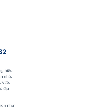
32
ng hiệu
nh nhỏ,
.7/26,
ó địa
chọn như