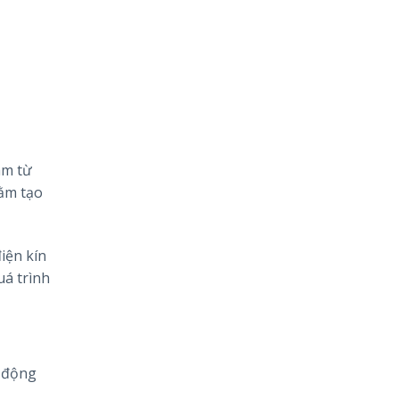
àm từ
hằm tạo
iện kín
uá trình
n động