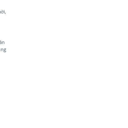
ời,
dân
ụng