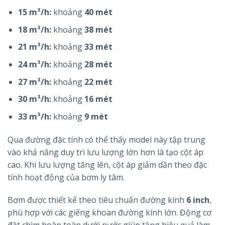
15 m³/h:
khoảng
40 mét
18 m³/h:
khoảng
38 mét
21 m³/h:
khoảng
33 mét
24 m³/h:
khoảng
28 mét
27 m³/h:
khoảng
22 mét
30 m³/h:
khoảng
16 mét
33 m³/h:
khoảng
9 mét
Qua đường đặc tính có thể thấy model này tập trung
vào khả năng duy trì lưu lượng lớn hơn là tạo cột áp
cao. Khi lưu lượng tăng lên, cột áp giảm dần theo đặc
tính hoạt động của bơm ly tâm.
Bơm được thiết kế theo tiêu chuẩn đường kính
6 inch
,
phù hợp với các giếng khoan đường kính lớn. Động cơ