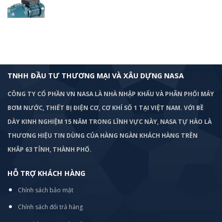
TNHH ĐẦU TƯ THƯƠNG MẠI VÀ XÂU DỰNG NASA
CÔNG TY CỔ PHẦN VN NASA LÀ NHÀ NHẬP KHẨU VÀ PHÂN PHỐI MÁY
BƠM
NƯỚC, THIẾT BỊ ĐIỆN CƠ, CƠ KHÍ SỐ 1 TẠI VIỆT NAM. VỚI BỀ
DÀY KINH NGHIỆM 15 NĂM TRONG LĨNH VỰC NÀY, NASA TỰ HÀO LÀ
THƯƠNG HIỆU TIN DÙNG CỦA HÀNG NGÀN KHÁCH HÀNG TRÊN
KHẮP 63 TỈNH, THÀNH PHỐ.
HỖ TRỢ KHÁCH HÀNG
Chính sách bảo mật
Chính sách đổi trả hàng