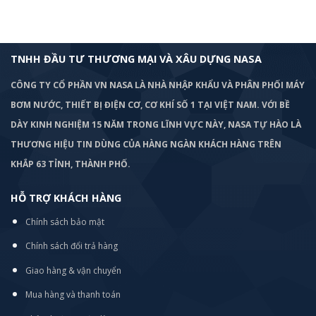
TNHH ĐẦU TƯ THƯƠNG MẠI VÀ XÂU DỰNG NASA
CÔNG TY CỔ PHẦN VN NASA LÀ NHÀ NHẬP KHẨU VÀ PHÂN PHỐI MÁY
BƠM
NƯỚC, THIẾT BỊ ĐIỆN CƠ, CƠ KHÍ SỐ 1 TẠI VIỆT NAM. VỚI BỀ
DÀY KINH NGHIỆM 15 NĂM TRONG LĨNH VỰC NÀY, NASA TỰ HÀO LÀ
THƯƠNG HIỆU TIN DÙNG CỦA HÀNG NGÀN KHÁCH HÀNG TRÊN
KHẮP 63 TỈNH, THÀNH PHỐ.
HỖ TRỢ KHÁCH HÀNG
Chính sách bảo mật
Chính sách đổi trả hàng
Giao hàng & vận chuyển
Mua hàng và thanh toán