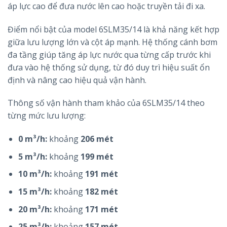
áp lực cao để đưa nước lên cao hoặc truyền tải đi xa.
Điểm nổi bật của model 6SLM35/14 là khả năng kết hợp
giữa lưu lượng lớn và cột áp mạnh. Hệ thống cánh bơm
đa tầng giúp tăng áp lực nước qua từng cấp trước khi
đưa vào hệ thống sử dụng, từ đó duy trì hiệu suất ổn
định và nâng cao hiệu quả vận hành.
Thông số vận hành tham khảo của 6SLM35/14 theo
từng mức lưu lượng:
0 m³/h:
khoảng
206 mét
5 m³/h:
khoảng
199 mét
10 m³/h:
khoảng
191 mét
15 m³/h:
khoảng
182 mét
20 m³/h:
khoảng
171 mét
25 m³/h:
khoảng
157 mét