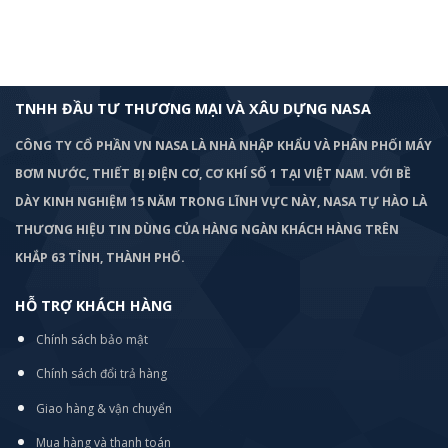
TNHH ĐẦU TƯ THƯƠNG MẠI VÀ XÂU DỰNG NASA
CÔNG TY CỔ PHẦN VN NASA LÀ NHÀ NHẬP KHẨU VÀ PHÂN PHỐI MÁY
BƠM
NƯỚC, THIẾT BỊ ĐIỆN CƠ, CƠ KHÍ SỐ 1 TẠI VIỆT NAM. VỚI BỀ
DÀY KINH NGHIỆM 15 NĂM TRONG LĨNH VỰC NÀY, NASA TỰ HÀO LÀ
THƯƠNG HIỆU TIN DÙNG CỦA HÀNG NGÀN KHÁCH HÀNG TRÊN
KHẮP 63 TỈNH, THÀNH PHỐ.
HỖ TRỢ KHÁCH HÀNG
Chính sách bảo mật
Chính sách đổi trả hàng
Giao hàng & vận chuyển
Mua hàng và thanh toán