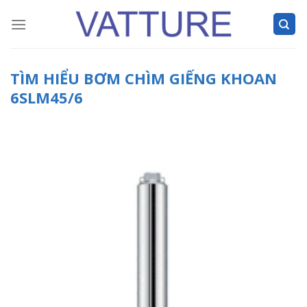
Skip
to
content
TÌM HIỂU BƠM CHÌM GIẾNG KHOAN
6SLM45/6