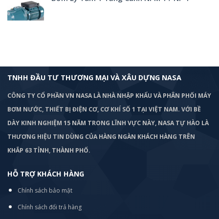
TNHH ĐẦU TƯ THƯƠNG MẠI VÀ XÂU DỰNG NASA
CÔNG TY CỔ PHẦN VN NASA LÀ NHÀ NHẬP KHẨU VÀ PHÂN PHỐI MÁY
BƠM
NƯỚC, THIẾT BỊ ĐIỆN CƠ, CƠ KHÍ SỐ 1 TẠI VIỆT NAM. VỚI BỀ
DÀY KINH NGHIỆM 15 NĂM TRONG LĨNH VỰC NÀY, NASA TỰ HÀO LÀ
THƯƠNG HIỆU TIN DÙNG CỦA HÀNG NGÀN KHÁCH HÀNG TRÊN
KHẮP 63 TỈNH, THÀNH PHỐ.
HỖ TRỢ KHÁCH HÀNG
Chính sách bảo mật
Chính sách đổi trả hàng