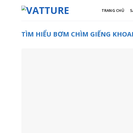
Skip
to
TRANG CHỦ
S
content
TÌM HIỂU BƠM CHÌM GIẾNG KHOA