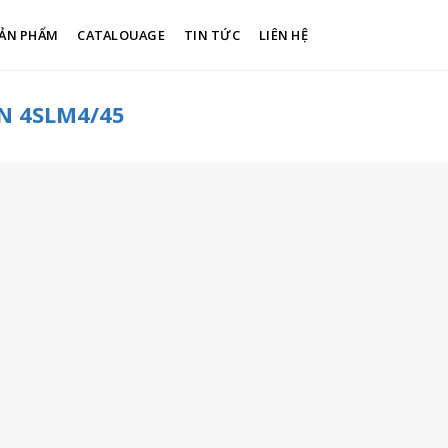
ẢN PHẨM
CATALOUAGE
TIN TỨC
LIÊN HỆ
N 4SLM4/45