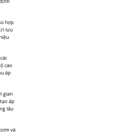
 định
hù hợp
rì lưu
hiệu
 các
độ cao
ầu áp
i gian
 tạo áp
ng lâu
 bơm và