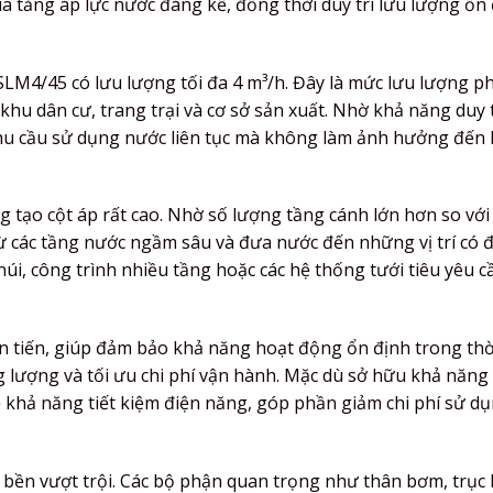
a tăng áp lực nước đáng kể, đồng thời duy trì lưu lượng ổn
LM4/45 có lưu lượng tối đa 4 m³/h. Đây là mức lưu lượng p
khu dân cư, trang trại và cơ sở sản xuất. Nhờ khả năng duy t
 nhu cầu sử dụng nước liên tục mà không làm ảnh hưởng đến 
 tạo cột áp rất cao. Nhờ số lượng tầng cánh lớn hơn so với
ừ các tầng nước ngầm sâu và đưa nước đến những vị trí có 
núi, công trình nhiều tầng hoặc các hệ thống tưới tiêu yêu c
n tiến, giúp đảm bảo khả năng hoạt động ổn định trong thờ
ng lượng và tối ưu chi phí vận hành. Mặc dù sở hữu khả năng
khả năng tiết kiệm điện năng, góp phần giảm chi phí sử dụ
bền vượt trội. Các bộ phận quan trọng như thân bơm, trục