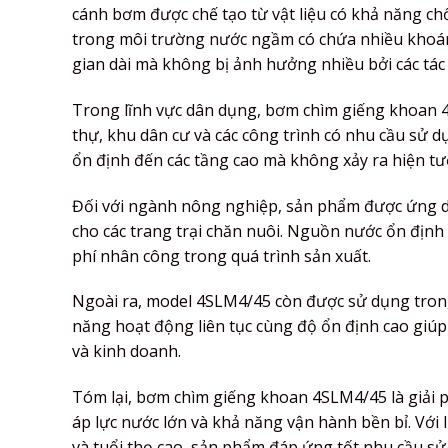
cánh bơm được chế tạo từ vật liệu có khả năng ch
trong môi trường nước ngầm có chứa nhiều khoán
gian dài mà không bị ảnh hưởng nhiều bởi các tác
Trong lĩnh vực dân dụng, bơm chìm giếng khoan 
thự, khu dân cư và các công trình có nhu cầu sử
ổn định đến các tầng cao mà không xảy ra hiện tư
Đối với ngành nông nghiệp, sản phẩm được ứng dụ
cho các trang trại chăn nuôi. Nguồn nước ổn định 
phí nhân công trong quá trình sản xuất.
Ngoài ra, model 4SLM4/45 còn được sử dụng trong
năng hoạt động liên tục cùng độ ổn định cao giú
và kinh doanh.
Tóm lại, bơm chìm giếng khoan 4SLM4/45 là giải 
áp lực nước lớn và khả năng vận hành bền bỉ. Với l
và tuổi thọ cao, sản phẩm đáp ứng tốt nhu cầu sử