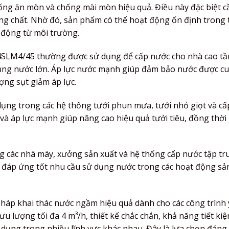
ống ăn mòn và chống mài mòn hiệu quả. Điều này đặc biệt cầ
g chất. Nhờ đó, sản phẩm có thể hoạt động ổn định trong 
 động từ môi trường.
4SLM4/45 thường được sử dụng để cấp nước cho nhà cao tần
 dụng nước lớn. Áp lực nước mạnh giúp đảm bảo nước được c
ợng sụt giảm áp lực.
ng trong các hệ thống tưới phun mưa, tưới nhỏ giọt và cấ
và áp lực mạnh giúp nâng cao hiệu quả tưới tiêu, đồng thời 
 các nhà máy, xưởng sản xuất và hệ thống cấp nước tập tr
p đáp ứng tốt nhu cầu sử dụng nước trong các hoạt động sả
pháp khai thác nước ngầm hiệu quả dành cho các công trình
ưu lượng tối đa 4 m³/h, thiết kế chắc chắn, khả năng tiết ki
 dụng trong nhiều lĩnh vực khác nhau. Đây là lựa chọn đáng