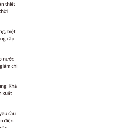
n thiết
thời
g, biệt
ung cấp
p nước
giảm chi
ung. Khả
n xuất
 yêu cầu
ệm điện
 cân