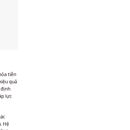
ỏa tiễn
hiệu quả
 định
áp lực
các
n. Hệ