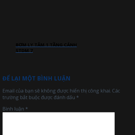
BƠM LY TÂM 1 TẦNG CÁNH
STDM 7
ĐỂ LẠI MỘT BÌNH LUẬN
Email của bạn sẽ không được hiển thị công khai.
Các
trường bắt buộc được đánh dấu
*
Bình luận
*