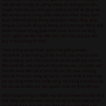
hợp lắp đặt trong các giếng khoan có đường kính tiêu
chuẩn. Nhờ cấu tạo nhỏ gọn, thiết bị có thể dễ dàng lắp
đặt và vận hành trong nhiều điều kiện khác nhau. Bơm
được thiết kế với hệ thống cánh bơm nhiều tầng, giúp
tăng áp lực nước đáng kể trong quá trình hoạt động. Đây
là yếu tố quan trọng giúp nước được đưa từ các tầng
nước ngầm sâu lên mặt đất một cách hiệu quả mà vẫn
duy trì lưu lượng ổn định.
Theo thông số kỹ thuật, bơm chìm giếng khoan
4SLM4/16 có lưu lượng tối đa 4 m³/h, đáp ứng tốt nhu
cầu sử dụng nước cho sinh hoạt và sản xuất quy mô vừa.
Bên cạnh đó, sản phẩm sở hữu cột áp cao, cho phép vận
chuyển nước đến các vị trí có độ cao lớn hoặc khoảng
cách xa. Nhờ khả năng tạo áp lực mạnh, thiết bị phù hợp
với các công trình nhà nhiều tầng, hệ thống tưới phun áp
lực cao và các khu vực cần nguồn nước ổn định liên tục.
Một trong những ưu điểm nổi bật của model 4SLM4/16 là
khả năng tiết kiệm điện năng. Động cơ được thiết kế tối
ưu nhằm giảm mức tiêu thụ điện nhưng vẫn đảm bảo