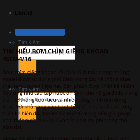
Liên hệ
Hotline: 0902 192 979
Tìm kiếm:
TÌM HIỂU BƠM CHÌM GIẾNG KHOAN
4SLM4/16
Bơm chìm giếng khoan 4SLM4/16 là một trong những
model được sử dụng phổ biến trong các hệ thống khai
thác nước ngầm hiện nay. Sản phẩm được thiết kế nhằm
Tìm kiếm:
đáp ứng nhu cầu cấp nước ổn định cho hộ gia đình, trang
trại, hệ thống tưới tiêu và nhiều công trình dân dụng
khác. Với khả năng vận hành bền bỉ, hiệu suất cao cùng
thiết kế hiện đại, model 4SLM4/16 mang đến giải pháp
khai thác nước hiệu quả và tiết kiệm chi phí trong thời
gian dài.
Model 4SLM4/16 thuộc dòng bơm hỏa tiễn 4 inch, phù