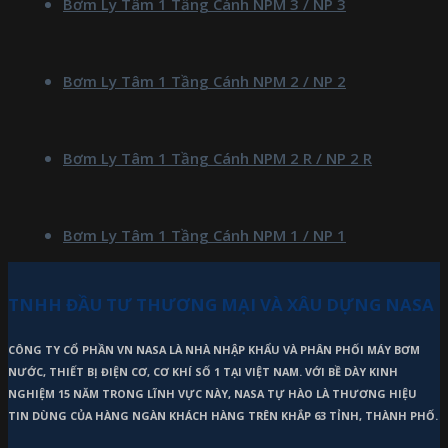
Bơm Ly Tâm 1 Tầng Cánh NPM 3 / NP 3
Bơm Ly Tâm 1 Tầng Cánh NPM 2 / NP 2
Bơm Ly Tâm 1 Tầng Cánh NPM 2 R / NP 2 R
Bơm Ly Tâm 1 Tầng Cánh NPM 1 / NP 1
TNHH ĐẦU TƯ THƯƠNG MẠI VÀ XÂU DỰNG NASA
CÔNG TY CỔ PHẦN VN NASA LÀ NHÀ NHẬP KHẨU VÀ PHÂN PHỐI MÁY BƠM
NƯỚC, THIẾT BỊ ĐIỆN CƠ, CƠ KHÍ SỐ 1 TẠI VIỆT NAM. VỚI BỀ DÀY KINH
NGHIỆM 15 NĂM TRONG LĨNH VỰC NÀY, NASA TỰ HÀO LÀ THƯƠNG HIỆU
TIN DÙNG CỦA HÀNG NGÀN KHÁCH HÀNG TRÊN KHẮP 63 TỈNH, THÀNH PHỐ.