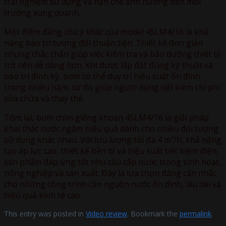
trải nghiệm sử dụng và hạn chế ảnh hưởng đến môi
trường xung quanh.
Một điểm đáng chú ý khác của model 4SLM4/16 là khả
năng bảo trì tương đối thuận tiện. Thiết kế đơn giản
nhưng chắc chắn giúp việc kiểm tra và bảo dưỡng thiết bị
trở nên dễ dàng hơn. Khi được lắp đặt đúng kỹ thuật và
bảo trì định kỳ, bơm có thể duy trì hiệu suất ổn định
trong nhiều năm, từ đó giúp người dùng tiết kiệm chi phí
sửa chữa và thay thế.
Tóm lại, bơm chìm giếng khoan 4SLM4/16 là giải pháp
khai thác nước ngầm hiệu quả dành cho nhiều đối tượng
sử dụng khác nhau. Với lưu lượng tối đa 4 m³/h, khả năng
tạo áp lực cao, thiết kế bền bỉ và hiệu suất tiết kiệm điện,
sản phẩm đáp ứng tốt nhu cầu cấp nước trong sinh hoạt,
nông nghiệp và sản xuất. Đây là lựa chọn đáng cân nhắc
cho những công trình cần nguồn nước ổn định, lâu dài và
hiệu quả kinh tế cao.
This entry was posted in
Video review
. Bookmark the
permalink
.