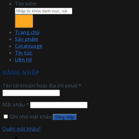
Tìm kiếm:
Trang chủ
Sản phẩm
Catalouage
Tin tức
Liên hệ
ĐĂNG NHẬP
Tên tài khoản hoặc địa chỉ email
*
Mật khẩu
*
Ghi nhớ mật khẩu
Đăng nhập
Quên mật khẩu?