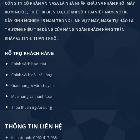
CÔNG TY CỔ PHẦN VN NASA LÀ NHÀ NHẬP KHẨU VÀ PHÂN PHỐI MÁY
BƠM
NƯỚC, THIẾT BỊ ĐIỆN CƠ, CƠ KHÍ SỐ 1 TẠI VIỆT NAM. VỚI BỀ
DÀY KINH NGHIỆM 15 NĂM TRONG LĨNH VỰC NÀY, NASA TỰ HÀO LÀ
THƯƠNG HIỆU TIN DÙNG CỦA HÀNG NGÀN KHÁCH HÀNG TRÊN
KHẮP 63 TỈNH, THÀNH PHỐ.
HỖ TRỢ KHÁCH HÀNG
Chính sách bảo mật
Chính sách đổi trả hàng
Giao hàng & vận chuyển
Mua hàng và thanh toán
Thỏa thuận người dùng
THÔNG TIN LIÊN HỆ
Kinh doanh: 0962 417 088