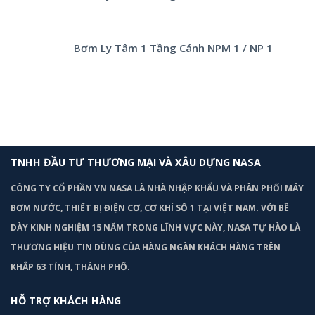
Bơm Ly Tâm 1 Tầng Cánh NPM 1 / NP 1
TNHH ĐẦU TƯ THƯƠNG MẠI VÀ XÂU DỰNG NASA
CÔNG TY CỔ PHẦN VN NASA LÀ NHÀ NHẬP KHẨU VÀ PHÂN PHỐI MÁY
BƠM
NƯỚC, THIẾT BỊ ĐIỆN CƠ, CƠ KHÍ SỐ 1 TẠI VIỆT NAM. VỚI BỀ
DÀY KINH NGHIỆM 15 NĂM TRONG LĨNH VỰC NÀY, NASA TỰ HÀO LÀ
THƯƠNG HIỆU TIN DÙNG CỦA HÀNG NGÀN KHÁCH HÀNG TRÊN
KHẮP 63 TỈNH, THÀNH PHỐ.
HỖ TRỢ KHÁCH HÀNG