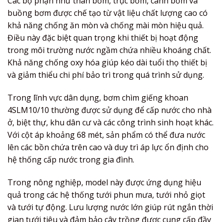
Các bộ phận như thân bơm, trục bơm, cánh bơm và
buồng bơm được chế tạo từ vật liệu chất lượng cao có
khả năng chống ăn mòn và chống mài mòn hiệu quả.
Điều này đặc biệt quan trọng khi thiết bị hoạt động
trong môi trường nước ngầm chứa nhiều khoáng chất.
Khả năng chống oxy hóa giúp kéo dài tuổi thọ thiết bị
và giảm thiểu chi phí bảo trì trong quá trình sử dụng.
Trong lĩnh vực dân dụng, bơm chìm giếng khoan
4SLM10/10 thường được sử dụng để cấp nước cho nhà
ở, biệt thự, khu dân cư và các công trình sinh hoạt khác.
Với cột áp khoảng 68 mét, sản phẩm có thể đưa nước
lên các bồn chứa trên cao và duy trì áp lực ổn định cho
hệ thống cấp nước trong gia đình.
Trong nông nghiệp, model này được ứng dụng hiệu
quả trong các hệ thống tưới phun mưa, tưới nhỏ giọt
và tưới tự động. Lưu lượng nước lớn giúp rút ngắn thời
gian tưới tiêu và đảm bảo cây trồng được cung cấp đầy