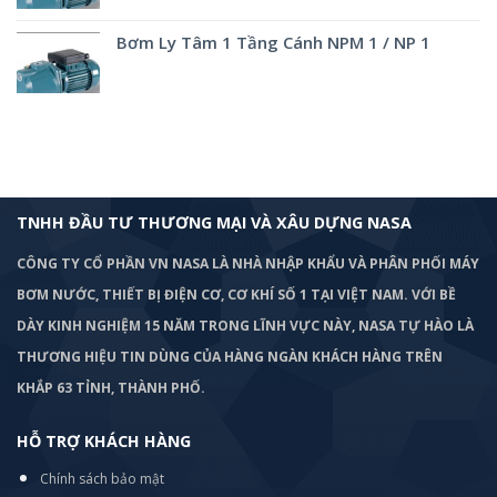
Bơm Ly Tâm 1 Tầng Cánh NPM 1 / NP 1
TNHH ĐẦU TƯ THƯƠNG MẠI VÀ XÂU DỰNG NASA
CÔNG TY CỔ PHẦN VN NASA LÀ NHÀ NHẬP KHẨU VÀ PHÂN PHỐI MÁY
BƠM
NƯỚC, THIẾT BỊ ĐIỆN CƠ, CƠ KHÍ SỐ 1 TẠI VIỆT NAM. VỚI BỀ
DÀY KINH NGHIỆM 15 NĂM TRONG LĨNH VỰC NÀY, NASA TỰ HÀO LÀ
THƯƠNG HIỆU TIN DÙNG CỦA HÀNG NGÀN KHÁCH HÀNG TRÊN
KHẮP 63 TỈNH, THÀNH PHỐ.
HỖ TRỢ KHÁCH HÀNG
Chính sách bảo mật