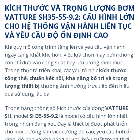
KÍCH THƯỚC VÀ TRỌNG LƯỢNG BƠM
VATTURE SH35-55-9.2: CẤU HÌNH LỚN
CHO HỆ THỐNG VẬN HÀNH LIÊN TỤC
VÀ YÊU CẦU ĐỘ ỔN ĐỊNH CAO
Khi quy mô công trình tăng lên và yêu cầu vận hành
ngày càng khắt khe hơn, việc lựa chọn máy bơm không
còn chỉ dựa vào công suất hay lưu lượng định mức.
Trong thực tế triển khai, các yếu tố như
kích thước
tổng thể, chuẩn kết nối, khả năng bố trí và trọng
lượng thiết bị
thường ảnh hưởng trực tiếp đến hiệu
quả sử dụng lâu dài.
Trong bảng thông số kích thước của dòng
VATTURE
SH
, model
SH35-55-9.2
là model có cấu hình lớn nhất
trong nhóm đang xét. Đây là thiết bị được phát triển
cho môi trường làm việc cường độ cao, yêu cầu tính ổn
định, độ bền và khả năng duy trì hiệu suất trong thời