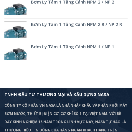
Bơm Ly Tâm 1 Tầng Cánh NPM 2 / NP 2
Bơm Ly Tâm 1 Tầng Cánh NPM 2 R / NP 2 R
Bơm Ly Tâm 1 Tầng Cánh NPM 1 / NP 1
TNHH ĐẦU TƯ THƯƠNG MẠI VÀ XÂU DỰNG NASA
CÔNG TY CỔ PHẦN VN NASA LÀ NHÀ NHẬP KHẨU VÀ PHÂN PHỐI MÁY
BƠM
NƯỚC, THIẾT BỊ ĐIỆN CƠ, CƠ KHÍ SỐ 1 TẠI VIỆT NAM. VỚI BỀ
DÀY KINH NGHIỆM 15 NĂM TRONG LĨNH VỰC NÀY, NASA TỰ HÀO LÀ
THƯƠNG HIỆU TIN DÙNG CỦA HÀNG NGÀN KHÁCH HÀNG TRÊN