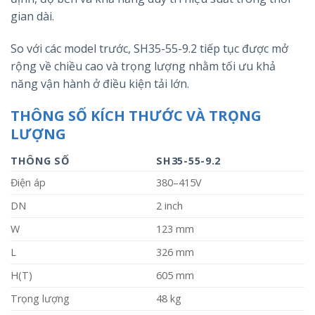
gian dài.
So với các model trước, SH35-55-9.2 tiếp tục được mở
rộng về chiều cao và trọng lượng nhằm tối ưu khả
năng vận hành ở điều kiện tải lớn.
THÔNG SỐ KÍCH THƯỚC VÀ TRỌNG
LƯỢNG
THÔNG SỐ
SH35-55-9.2
Điện áp
380–415V
DN
2 inch
W
123 mm
L
326 mm
H(T)
605 mm
Trọng lượng
48 kg