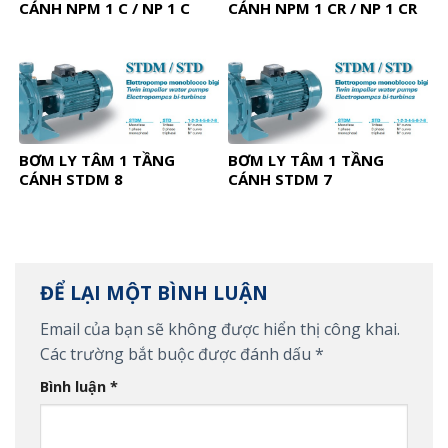
CÁNH NPM 1 C / NP 1 C
CÁNH NPM 1 CR / NP 1 CR
BƠM LY TÂM 1 TẦNG
BƠM LY TÂM 1 TẦNG
CÁNH STDM 8
CÁNH STDM 7
ĐỂ LẠI MỘT BÌNH LUẬN
Email của bạn sẽ không được hiển thị công khai.
Các trường bắt buộc được đánh dấu
*
Bình luận
*