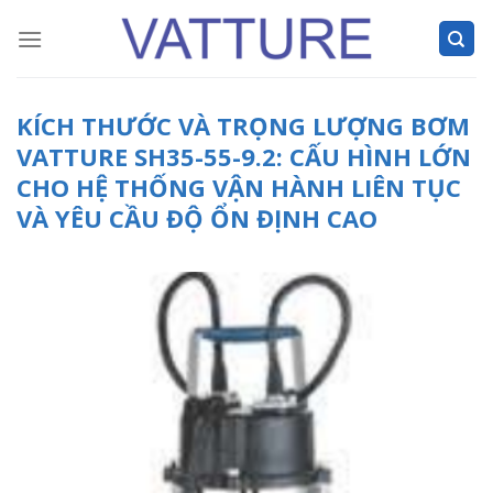
Skip
to
content
KÍCH THƯỚC VÀ TRỌNG LƯỢNG BƠM
VATTURE SH35-55-9.2: CẤU HÌNH LỚN
CHO HỆ THỐNG VẬN HÀNH LIÊN TỤC
VÀ YÊU CẦU ĐỘ ỔN ĐỊNH CAO