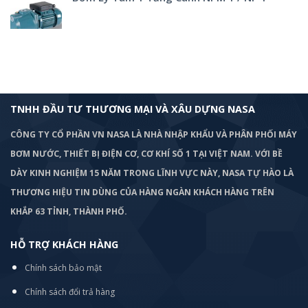
TNHH ĐẦU TƯ THƯƠNG MẠI VÀ XÂU DỰNG NASA
CÔNG TY CỔ PHẦN VN NASA LÀ NHÀ NHẬP KHẨU VÀ PHÂN PHỐI MÁY
BƠM
NƯỚC, THIẾT BỊ ĐIỆN CƠ, CƠ KHÍ SỐ 1 TẠI VIỆT NAM. VỚI BỀ
DÀY KINH NGHIỆM 15 NĂM TRONG LĨNH VỰC NÀY, NASA TỰ HÀO LÀ
THƯƠNG HIỆU TIN DÙNG CỦA HÀNG NGÀN KHÁCH HÀNG TRÊN
KHẮP 63 TỈNH, THÀNH PHỐ.
HỖ TRỢ KHÁCH HÀNG
Chính sách bảo mật
Chính sách đổi trả hàng