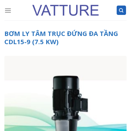
Skip
to
content
BƠM LY TÂM TRỤC ĐỨNG ĐA TẦNG
CDL15-9 (7.5 KW)