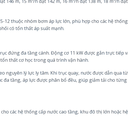
đạt 146 m, 15 m³/h đạt 142 m, 16 m³/h đạt 138 m, 18 m³/h đạt
DL15-12 thuộc nhóm bơm áp lực lớn, phù hợp cho các hệ thống
phối có tổn thất áp suất mạnh.
trục đứng đa tầng cánh. Động cơ 11 kW được gắn trực tiếp v
n thất cơ học trong quá trình vận hành.
 nguyên lý lực ly tâm. Khi trục quay, nước được dẫn qua t
c đa tầng, áp lực được phân bổ đều, giúp giảm tải cho từng
 cho các hệ thống cấp nước cao tầng, khu đô thị lớn hoặc h