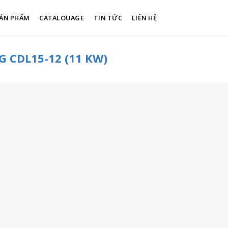
ẢN PHẨM
CATALOUAGE
TIN TỨC
LIÊN HỆ
 CDL15-12 (11 KW)