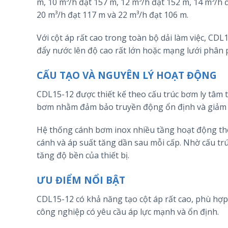
m, 10 m³/h đạt 157 m, 12 m³/h đạt 152 m, 14 m³/h 
20 m³/h đạt 117 m và 22 m³/h đạt 106 m.
Với cột áp rất cao trong toàn bộ dải làm việc, C
đẩy nước lên độ cao rất lớn hoặc mạng lưới phân 
CẤU TẠO VÀ NGUYÊN LÝ HOẠT ĐỘNG
CDL15-12 được thiết kế theo cấu trúc bơm ly tâm 
bơm nhằm đảm bảo truyền động ổn định và giảm tổ
Hệ thống cánh bơm inox nhiều tầng hoạt động theo
cánh và áp suất tăng dần sau mỗi cấp. Nhờ cấu trú
tăng độ bền của thiết bị.
ƯU ĐIỂM NỔI BẬT
CDL15-12 có khả năng tạo cột áp rất cao, phù hợp
công nghiệp có yêu cầu áp lực mạnh và ổn định.