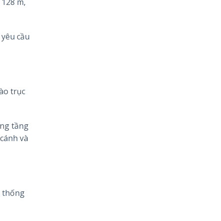
 128 m,
 yêu cầu
ào trục
ừng tầng
 cánh và
ệ thống