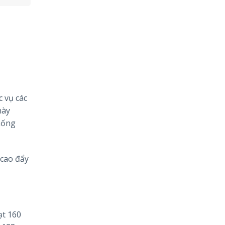
 vụ các
này
hống
 cao đẩy
ạt 160