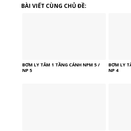
BÀI VIẾT CÙNG CHỦ ĐỀ:
BƠM LY TÂM 1 TẦNG CÁNH NPM 5 /
BƠM LY T
NP 5
NP 4