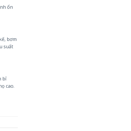
ính ổn
 kế, bơm
u suất
 bỉ
họ cao.