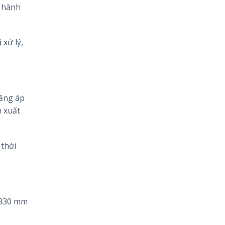
n hành
 xử lý,
tăng áp
n xuất
 thời
 330 mm