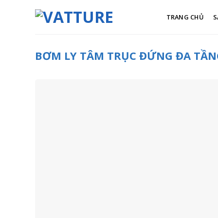
Skip
to
TRANG CHỦ
S
content
BƠM LY TÂM TRỤC ĐỨNG ĐA TẦNG