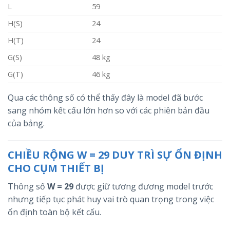
L
59
H(S)
24
H(T)
24
G(S)
48 kg
G(T)
46 kg
Qua các thông số có thể thấy đây là model đã bước
sang nhóm kết cấu lớn hơn so với các phiên bản đầu
của bảng.
CHIỀU RỘNG W = 29 DUY TRÌ SỰ ỔN ĐỊNH
CHO CỤM THIẾT BỊ
Thông số
W = 29
được giữ tương đương model trước
nhưng tiếp tục phát huy vai trò quan trọng trong việc
ổn định toàn bộ kết cấu.