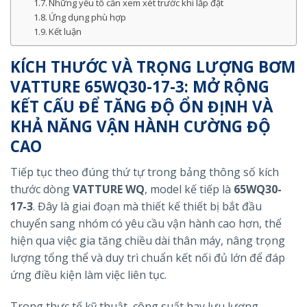
Những yếu tố cần xem xét trước khi lắp đặt
Ứng dụng phù hợp
Kết luận
KÍCH THƯỚC VÀ TRỌNG LƯỢNG BƠM
VATTURE 65WQ30-17-3: MỞ RỘNG
KẾT CẤU ĐỂ TĂNG ĐỘ ỔN ĐỊNH VÀ
KHẢ NĂNG VẬN HÀNH CƯỜNG ĐỘ
CAO
Tiếp tục theo đúng thứ tự trong bảng thông số kích
thước dòng
VATTURE WQ
, model kế tiếp là
65WQ30-
17-3
. Đây là giai đoạn mà thiết kế thiết bị bắt đầu
chuyển sang nhóm có yêu cầu vận hành cao hơn, thể
hiện qua việc gia tăng chiều dài thân máy, nâng trọng
lượng tổng thể và duy trì chuẩn kết nối đủ lớn để đáp
ứng điều kiện làm việc liên tục.
Trong thực tế kỹ thuật, công suất hay lưu lượng