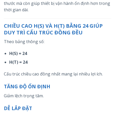
thước mà còn giúp thiết bị vận hành ổn định hơn trong
thời gian dài.
CHIỀU CAO H(S) VÀ H(T) BẰNG 24 GIÚP
DUY TRÌ CẤU TRÚC ĐỒNG ĐỀU
Theo bảng thông số:
H(S) = 24
H(T) = 24
Cấu trúc chiều cao đồng nhất mang lại nhiều lợi ích.
TĂNG ĐỘ ỔN ĐỊNH
Giảm lệch trọng tâm.
DỄ LẮP ĐẶT