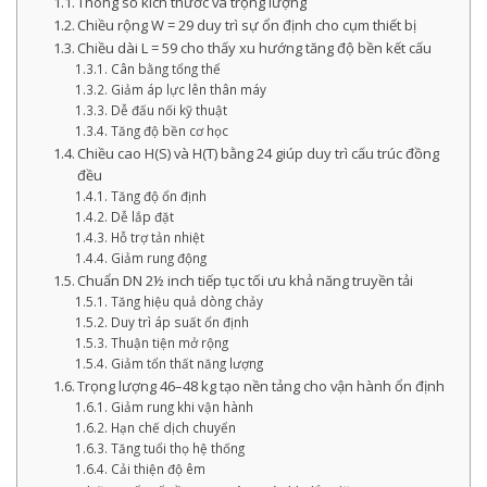
Thông số kích thước và trọng lượng
Chiều rộng W = 29 duy trì sự ổn định cho cụm thiết bị
Chiều dài L = 59 cho thấy xu hướng tăng độ bền kết cấu
Cân bằng tổng thể
Giảm áp lực lên thân máy
Dễ đấu nối kỹ thuật
Tăng độ bền cơ học
Chiều cao H(S) và H(T) bằng 24 giúp duy trì cấu trúc đồng
đều
Tăng độ ổn định
Dễ lắp đặt
Hỗ trợ tản nhiệt
Giảm rung động
Chuẩn DN 2½ inch tiếp tục tối ưu khả năng truyền tải
Tăng hiệu quả dòng chảy
Duy trì áp suất ổn định
Thuận tiện mở rộng
Giảm tổn thất năng lượng
Trọng lượng 46–48 kg tạo nền tảng cho vận hành ổn định
Giảm rung khi vận hành
Hạn chế dịch chuyển
Tăng tuổi thọ hệ thống
Cải thiện độ êm