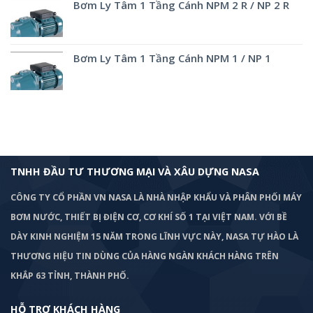
Bơm Ly Tâm 1 Tầng Cánh NPM 2 R / NP 2 R
Bơm Ly Tâm 1 Tầng Cánh NPM 1 / NP 1
TNHH ĐẦU TƯ THƯƠNG MẠI VÀ XÂU DỰNG NASA
CÔNG TY CỔ PHẦN VN NASA LÀ NHÀ NHẬP KHẨU VÀ PHÂN PHỐI MÁY
BƠM
NƯỚC, THIẾT BỊ ĐIỆN CƠ, CƠ KHÍ SỐ 1 TẠI VIỆT NAM. VỚI BỀ
DÀY KINH NGHIỆM 15 NĂM TRONG LĨNH VỰC NÀY, NASA TỰ HÀO LÀ
THƯƠNG HIỆU TIN DÙNG CỦA HÀNG NGÀN KHÁCH HÀNG TRÊN
KHẮP 63 TỈNH, THÀNH PHỐ.
HỖ TRỢ KHÁCH HÀNG