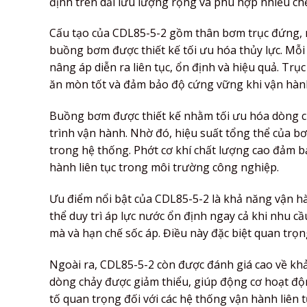
định trên dải lưu lượng rộng và phù hợp nhiều ch
Cấu tạo của CDL85-5-2 gồm thân bơm trục đứng, 
buồng bơm được thiết kế tối ưu hóa thủy lực. Mỗi 
nâng áp diễn ra liên tục, ổn định và hiệu quả. Tr
ăn mòn tốt và đảm bảo độ cứng vững khi vận hành t
Buồng bơm được thiết kế nhằm tối ưu hóa dòng ch
trình vận hành. Nhờ đó, hiệu suất tổng thể của b
trong hệ thống. Phớt cơ khí chất lượng cao đảm bả
hành liên tục trong môi trường công nghiệp.
Ưu điểm nổi bật của CDL85-5-2 là khả năng vận hà
thể duy trì áp lực nước ổn định ngay cả khi nhu 
mà và hạn chế sốc áp. Điều này đặc biệt quan trọn
Ngoài ra, CDL85-5-2 còn được đánh giá cao về khả 
dòng chảy được giảm thiểu, giúp động cơ hoạt độn
tố quan trọng đối với các hệ thống vận hành liên t