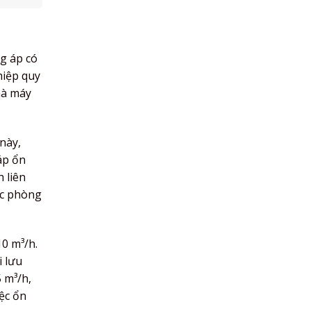
g áp có
hiệp quy
hà máy
này,
áp ổn
 liên
các phòng
10 m³/h.
i lưu
5 m³/h,
iệc ổn