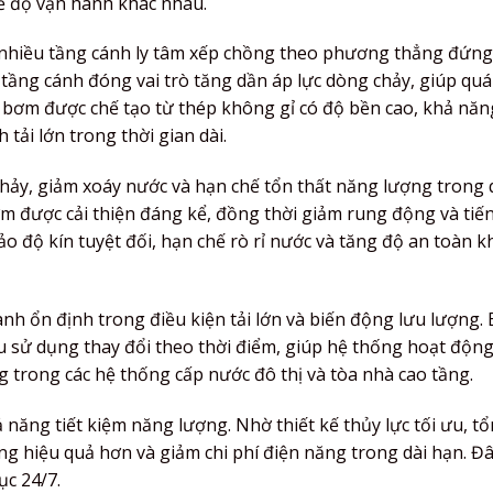
ế độ vận hành khác nhau.
nhiều tầng cánh ly tâm xếp chồng theo phương thẳng đứng
tầng cánh đóng vai trò tăng dần áp lực dòng chảy, giúp quá
ục bơm được chế tạo từ thép không gỉ có độ bền cao, khả nă
ải lớn trong thời gian dài.
ảy, giảm xoáy nước và hạn chế tổn thất năng lượng trong 
ơm được cải thiện đáng kể, đồng thời giảm rung động và tiế
o độ kín tuyệt đối, hạn chế rò rỉ nước và tăng độ an toàn k
nh ổn định trong điều kiện tải lớn và biến động lưu lượng.
cầu sử dụng thay đổi theo thời điểm, giúp hệ thống hoạt độn
g trong các hệ thống cấp nước đô thị và tòa nhà cao tầng.
năng tiết kiệm năng lượng. Nhờ thiết kế thủy lực tối ưu, tổ
g hiệu quả hơn và giảm chi phí điện năng trong dài hạn. Đâ
ục 24/7.