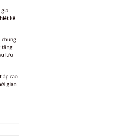
 gia
hiết kế
, chung
g tăng
ầu lưu
t áp cao
hời gian