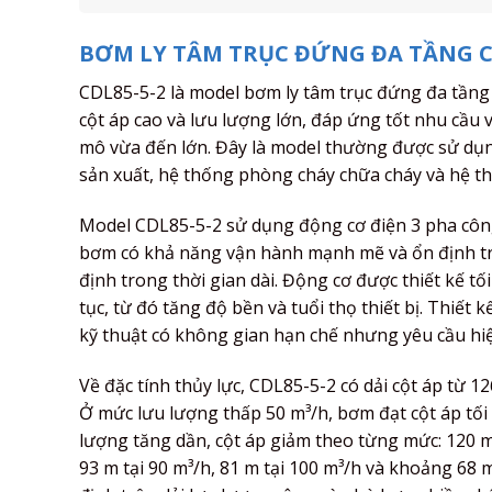
BƠM LY TÂM TRỤC ĐỨNG ĐA TẦNG C
CDL85-5-2 là model bơm ly tâm trục đứng đa tầng
cột áp cao và lưu lượng lớn, đáp ứng tốt nhu cầu
mô vừa đến lớn. Đây là model thường được sử dụn
sản xuất, hệ thống phòng cháy chữa cháy và hệ t
Model CDL85-5-2 sử dụng động cơ điện 3 pha công
bơm có khả năng vận hành mạnh mẽ và ổn định tron
định trong thời gian dài. Động cơ được thiết kế tố
tục, từ đó tăng độ bền và tuổi thọ thiết bị. Thiết 
kỹ thuật có không gian hạn chế nhưng yêu cầu hiệ
Về đặc tính thủy lực, CDL85-5-2 có dải cột áp từ 
Ở mức lưu lượng thấp 50 m³/h, bơm đạt cột áp tố
lượng tăng dần, cột áp giảm theo từng mức: 120 m t
93 m tại 90 m³/h, 81 m tại 100 m³/h và khoảng 68 