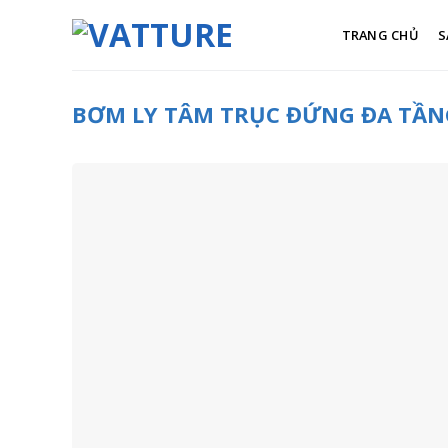
Skip
to
TRANG CHỦ
S
content
BƠM LY TÂM TRỤC ĐỨNG ĐA TẦNG