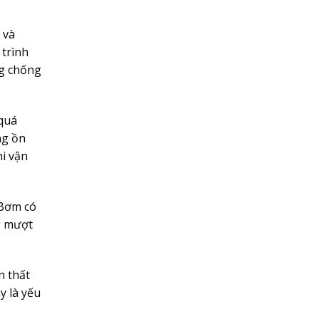
 và
 trình
ng chống
quá
ng ồn
hi vận
 Bơm có
g mượt
n thất
y là yếu