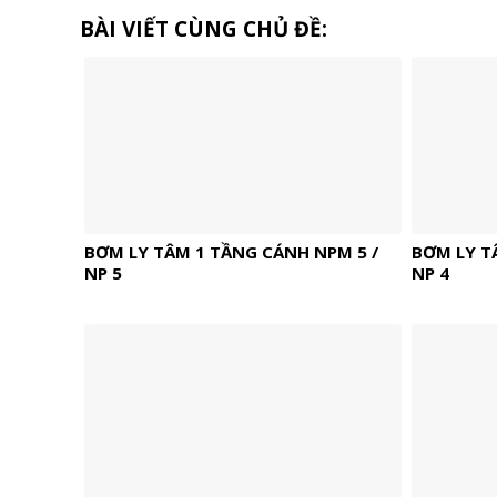
BÀI VIẾT CÙNG CHỦ ĐỀ:
BƠM LY TÂM 1 TẦNG CÁNH NPM 5 /
BƠM LY T
NP 5
NP 4