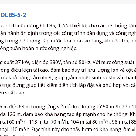
DL85-5-2
 cánh thuộc dòng CDL85, được thiết kế cho các hệ thống tăn
 vận hành ổn định trong các công trình dân dụng và công ng
g trong hệ thống cấp nước tòa nhà cao tầng, khu đô thị, n
hống tuần hoàn nước công nghiệp.
 suất 37 kW, điện áp 380V, tần số 50Hz. Với mức công suất 
g điều kiện tải cao, đảm bảo duy trì lưu lượng lớn và cột 
i ưu khả năng tản nhiệt, giúp giảm nhiệt sinh ra khi vận hành
kế trục đứng giúp tiết kiệm diện tích lắp đặt và phù hợp với 
u suất cao.
126 m đến 68 m tương ứng với dải lưu lượng từ 50 m³/h đến 1
i đa 126 m, đảm bảo khả năng tạo áp mạnh cho hệ thống. Kh
ại 60 m³/h, 113 m tại 70 m³/h, 104 m tại 80 m³/h, 98 m tại 8
m tại 110 m³/h. Đặc tính này cho thấy bơm có khả năng làm v