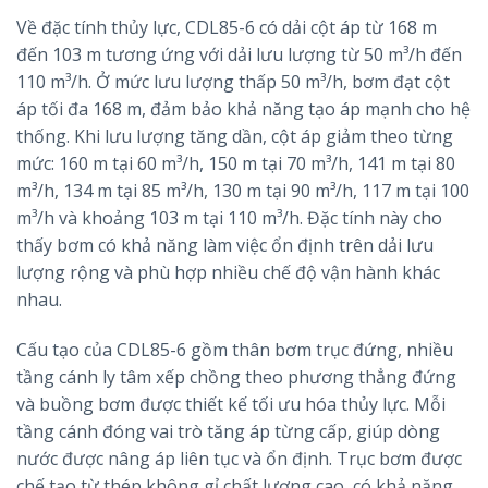
Về đặc tính thủy lực, CDL85-6 có dải cột áp từ 168 m
đến 103 m tương ứng với dải lưu lượng từ 50 m³/h đến
110 m³/h. Ở mức lưu lượng thấp 50 m³/h, bơm đạt cột
áp tối đa 168 m, đảm bảo khả năng tạo áp mạnh cho hệ
thống. Khi lưu lượng tăng dần, cột áp giảm theo từng
mức: 160 m tại 60 m³/h, 150 m tại 70 m³/h, 141 m tại 80
m³/h, 134 m tại 85 m³/h, 130 m tại 90 m³/h, 117 m tại 100
m³/h và khoảng 103 m tại 110 m³/h. Đặc tính này cho
thấy bơm có khả năng làm việc ổn định trên dải lưu
lượng rộng và phù hợp nhiều chế độ vận hành khác
nhau.
Cấu tạo của CDL85-6 gồm thân bơm trục đứng, nhiều
tầng cánh ly tâm xếp chồng theo phương thẳng đứng
và buồng bơm được thiết kế tối ưu hóa thủy lực. Mỗi
tầng cánh đóng vai trò tăng áp từng cấp, giúp dòng
nước được nâng áp liên tục và ổn định. Trục bơm được
chế tạo từ thép không gỉ chất lượng cao, có khả năng