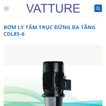
Skip
to
content
BƠM LY TÂM TRỤC ĐỨNG ĐA TẦNG
CDL85-6