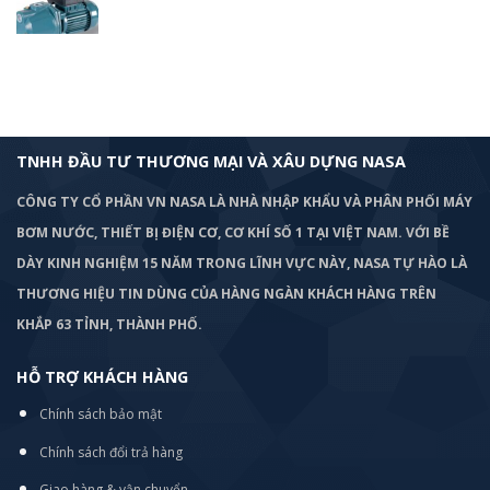
TNHH ĐẦU TƯ THƯƠNG MẠI VÀ XÂU DỰNG NASA
CÔNG TY CỔ PHẦN VN NASA LÀ NHÀ NHẬP KHẨU VÀ PHÂN PHỐI MÁY
BƠM
NƯỚC, THIẾT BỊ ĐIỆN CƠ, CƠ KHÍ SỐ 1 TẠI VIỆT NAM. VỚI BỀ
DÀY KINH NGHIỆM 15 NĂM TRONG LĨNH VỰC NÀY, NASA TỰ HÀO LÀ
THƯƠNG HIỆU TIN DÙNG CỦA HÀNG NGÀN KHÁCH HÀNG TRÊN
KHẮP 63 TỈNH, THÀNH PHỐ.
HỖ TRỢ KHÁCH HÀNG
Chính sách bảo mật
Chính sách đổi trả hàng
Giao hàng & vận chuyển