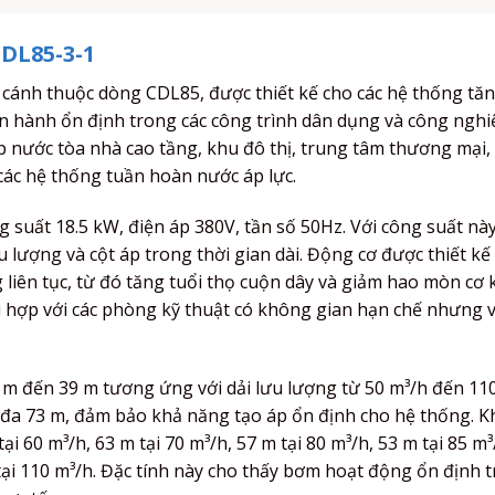
DL85-3-1
 cánh thuộc dòng CDL85, được thiết kế cho các hệ thống tăn
ận hành ổn định trong các công trình dân dụng và công nghi
 nước tòa nhà cao tầng, khu đô thị, trung tâm thương mại,
các hệ thống tuần hoàn nước áp lực.
suất 18.5 kW, điện áp 380V, tần số 50Hz. Với công suất nà
 lượng và cột áp trong thời gian dài. Động cơ được thiết kế 
 liên tục, từ đó tăng tuổi thọ cuộn dây và giảm hao mòn cơ 
phù hợp với các phòng kỹ thuật có không gian hạn chế nhưng 
73 m đến 39 m tương ứng với dải lưu lượng từ 50 m³/h đến 110
 đa 73 m, đảm bảo khả năng tạo áp ổn định cho hệ thống. Kh
i 60 m³/h, 63 m tại 70 m³/h, 57 m tại 80 m³/h, 53 m tại 85 m³
tại 110 m³/h. Đặc tính này cho thấy bơm hoạt động ổn định t