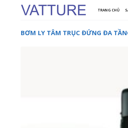
Skip
to
TRANG CHỦ
S
content
BƠM LY TÂM TRỤC ĐỨNG ĐA TẦNG