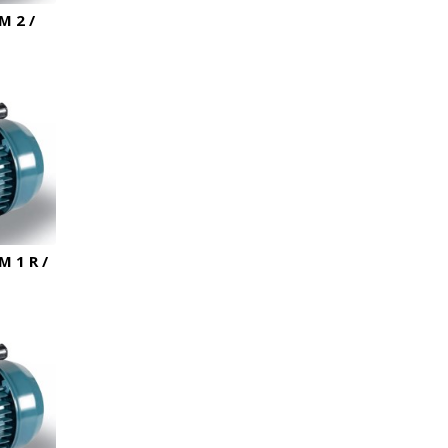
 2 /
 1 R /