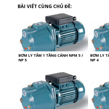
BÀI VIẾT CÙNG CHỦ ĐỀ:
BƠM LY TÂM 1 TẦNG CÁNH NPM 5 /
BƠM LY T
NP 5
NP 4