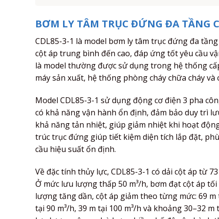
BƠM LY TÂM TRỤC ĐỨNG ĐA TẦNG C
CDL85-3-1 là model bơm ly tâm trục đứng đa tầng
cột áp trung bình đến cao, đáp ứng tốt yêu cầu v
là model thường được sử dụng trong hệ thống cấp
máy sản xuất, hệ thống phòng cháy chữa cháy và 
Model CDL85-3-1 sử dụng động cơ điện 3 pha công 
có khả năng vận hành ổn định, đảm bảo duy trì lưu
khả năng tản nhiệt, giúp giảm nhiệt khi hoạt động
trúc trục đứng giúp tiết kiệm diện tích lắp đặt, 
cầu hiệu suất ổn định.
Về đặc tính thủy lực, CDL85-3-1 có dải cột áp từ 
Ở mức lưu lượng thấp 50 m³/h, bơm đạt cột áp tối
lượng tăng dần, cột áp giảm theo từng mức: 69 m tạ
tại 90 m³/h, 39 m tại 100 m³/h và khoảng 30–32 m 