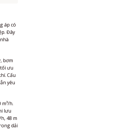
g áp có
ệp. Đây
 nhà
y, bơm
tối ưu
khí. Cấu
vẫn yêu
 m³/h.
i lưu
/h, 48 m
rong dải