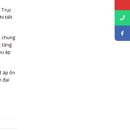
. Trục
i tiết
, chung
g tăng
ầu áp
t áp ổn
n đại