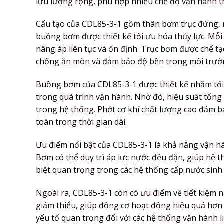
lưu lượng rộng, phù hợp nhiều chế độ vận hành th
Cấu tạo của CDL85-3-1 gồm thân bơm trục đứng, 
buồng bơm được thiết kế tối ưu hóa thủy lực. Mỗ
nâng áp liên tục và ổn định. Trục bơm được chế tạ
chống ăn mòn và đảm bảo độ bền trong môi trườ
Buồng bơm của CDL85-3-1 được thiết kế nhằm tối
trong quá trình vận hành. Nhờ đó, hiệu suất tổng
trong hệ thống. Phớt cơ khí chất lượng cao đảm b
toàn trong thời gian dài.
Ưu điểm nổi bật của CDL85-3-1 là khả năng vận hà
Bơm có thể duy trì áp lực nước đều đặn, giúp hệ t
biệt quan trọng trong các hệ thống cấp nước sinh
Ngoài ra, CDL85-3-1 còn có ưu điểm về tiết kiệm n
giảm thiểu, giúp động cơ hoạt động hiệu quả hơn v
yếu tố quan trọng đối với các hệ thống vận hành li