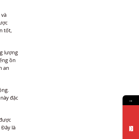
 và
được
n tốt,
ng lượng
iếng ồn
h an
ộng.
 này đặc
→
 được
 Đây là