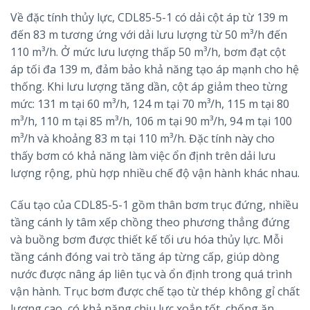
Về đặc tính thủy lực, CDL85-5-1 có dải cột áp từ 139 m
đến 83 m tương ứng với dải lưu lượng từ 50 m³/h đến
110 m³/h. Ở mức lưu lượng thấp 50 m³/h, bơm đạt cột
áp tối đa 139 m, đảm bảo khả năng tạo áp mạnh cho hệ
thống. Khi lưu lượng tăng dần, cột áp giảm theo từng
mức: 131 m tại 60 m³/h, 124 m tại 70 m³/h, 115 m tại 80
m³/h, 110 m tại 85 m³/h, 106 m tại 90 m³/h, 94 m tại 100
m³/h và khoảng 83 m tại 110 m³/h. Đặc tính này cho
thấy bơm có khả năng làm việc ổn định trên dải lưu
lượng rộng, phù hợp nhiều chế độ vận hành khác nhau.
Cấu tạo của CDL85-5-1 gồm thân bơm trục đứng, nhiều
tầng cánh ly tâm xếp chồng theo phương thẳng đứng
và buồng bơm được thiết kế tối ưu hóa thủy lực. Mỗi
tầng cánh đóng vai trò tăng áp từng cấp, giúp dòng
nước được nâng áp liên tục và ổn định trong quá trình
vận hành. Trục bơm được chế tạo từ thép không gỉ chất
lượng cao, có khả năng chịu lực xoắn tốt, chống ăn