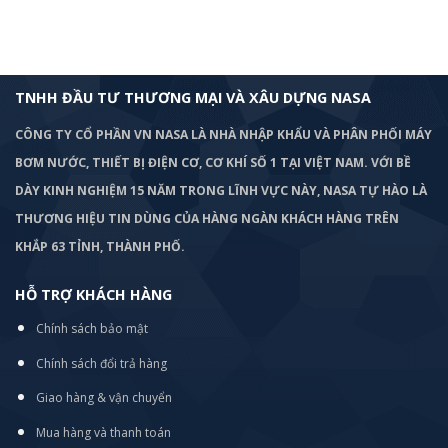
TNHH ĐẦU TƯ THƯƠNG MẠI VÀ XÂU DỰNG NASA
CÔNG TY CỔ PHẦN VN NASA LÀ NHÀ NHẬP KHẨU VÀ PHÂN PHỐI MÁY
BƠM
NƯỚC, THIẾT BỊ ĐIỆN CƠ, CƠ KHÍ SỐ 1 TẠI VIỆT NAM. VỚI BỀ
DÀY KINH NGHIỆM 15 NĂM TRONG LĨNH VỰC NÀY, NASA TỰ HÀO LÀ
THƯƠNG HIỆU TIN DÙNG CỦA HÀNG NGÀN KHÁCH HÀNG TRÊN
KHẮP 63 TỈNH, THÀNH PHỐ.
HỖ TRỢ KHÁCH HÀNG
Chính sách bảo mật
Chính sách đổi trả hàng
Giao hàng & vận chuyển
Mua hàng và thanh toán