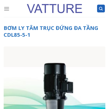
Skip
to
content
BƠM LY TÂM TRỤC ĐỨNG ĐA TẦNG
CDL85-5-1