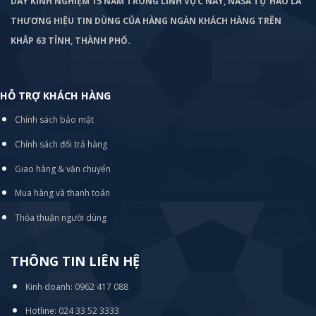
DÀY KINH NGHIỆM 15 NĂM TRONG LĨNH VỰC NÀY, NASA TỰ HÀO LÀ
THƯƠNG HIỆU TIN DÙNG CỦA HÀNG NGÀN KHÁCH HÀNG TRÊN
KHẮP 63 TỈNH, THÀNH PHỐ.
HỖ TRỢ KHÁCH HÀNG
Chính sách bảo mật
Chính sách đổi trả hàng
Giao hàng & vận chuyển
Mua hàng và thanh toán
Thỏa thuận người dùng
THÔNG TIN LIÊN HỆ
Kinh doanh: 0962 417 088
Hotline: 024 33 52 3333