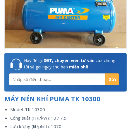
Hãy để lại
SĐT, chuyên viên tư vấn
của chúng
tôi sẽ gọi ngay cho bạn
miễn phí!
MÁY NÉN KHÍ PUMA TK 10300
Model: TK 10300
Công suất (HP/kW): 10 / 7.5
Lưu lượng (lít/phút): 1070