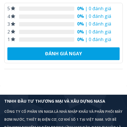
0%
| 0 đánh giá
5
0%
| 0 đánh giá
4
0%
| 0 đánh giá
3
0%
| 0 đánh giá
2
0%
| 0 đánh giá
1
ĐÁNH GIÁ NGAY
TNHH ĐẦU TƯ THƯƠNG MẠI VÀ XÂU DỰNG NASA
CÔNG TY CỔ PHẦN VN NASA LÀ NHÀ NHẬP KHẨU VÀ PHÂN PHỐI MÁY
BƠM
NƯỚC, THIẾT BỊ ĐIỆN CƠ, CƠ KHÍ SỐ 1 TẠI VIỆT NAM. VỚI BỀ