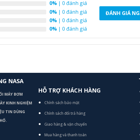
0%
| 0 đánh giá
0%
| 0 đánh giá
ĐÁNH GIÁ NG
0%
| 0 đánh giá
0%
| 0 đánh giá
NG NASA
HỖ TRỢ KHÁCH HÀNG
ỐI MÁY BƠM
Chính sách bảo mật
 DÀY KINH NGHIỆM
ỆU TIN DÙNG
Chính sách đổi trả hàng
HỐ.
Giao hàng & vận chuyển
Mua hàng và thanh toán