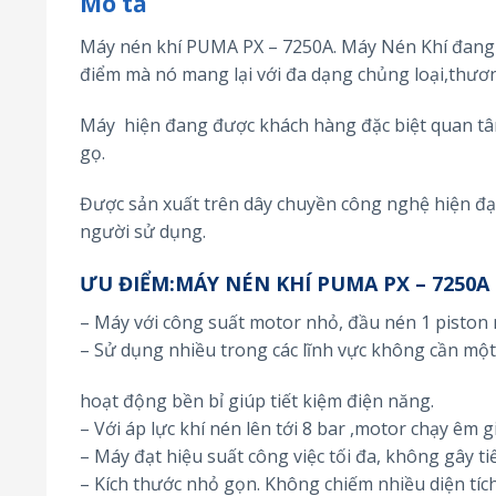
Mô tả
Máy nén khí PUMA PX – 7250A. Máy Nén Khí đang 
điểm mà nó mang lại với đa dạng chủng loại,thươ
Máy hiện đang được khách hàng đặc biệt quan tâm
gọ.
Được sản xuất trên dây chuyền công nghệ hiện đại
người sử dụng.
ƯU ĐIỂM:MÁY NÉN KHÍ PUMA PX – 7250A
– Máy với công suất motor nhỏ, đầu nén 1 piston n
– Sử dụng nhiều trong các lĩnh vực không cần một
hoạt động bền bỉ giúp tiết kiệm điện năng.
– Với áp lực khí nén lên tới 8 bar ,motor chạy êm
– Máy đạt hiệu suất công việc tối đa, không gây t
– Kích thước nhỏ gọn. Không chiếm nhiều diện tích