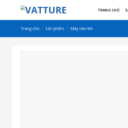
Skip
to
TRANG CHỦ
S
content
Trang chủ
/
Sản phẩm
/
Máy nén khí