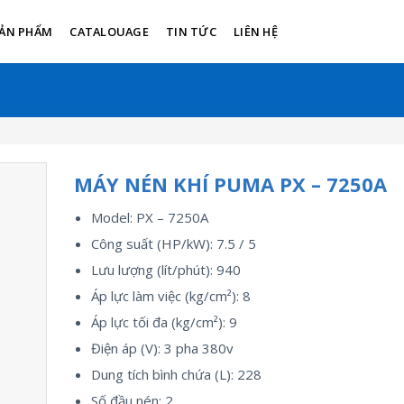
ẢN PHẨM
CATALOUAGE
TIN TỨC
LIÊN HỆ
MÁY NÉN KHÍ PUMA PX – 7250A
Model: PX – 7250A
Công suất (HP/kW): 7.5 / 5
Lưu lượng (lít/phút): 940
Áp lực làm việc (kg/cm²): 8
Áp lực tối đa (kg/cm²): 9
Điện áp (V): 3 pha 380v
Dung tích bình chứa (L): 228
Số đầu nén: 2