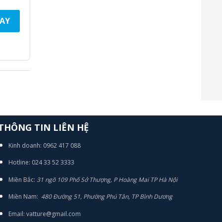
AY
THÔNG TIN LIÊN HỆ
Kinh doanh: 0962 417 088
Hotline: 024 33 52 3333
Miền Bắc:
31 ngõ 109 Phố Sở Thượng, P Hoàng Mai TP Hà Nội
Miền Nam:
480 Đường 51, Phường Phú Tân, TP Bình Dương
Email: vatture@gmail.com