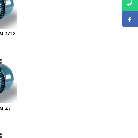
M 3/12
 2 /