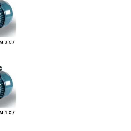
 3 C /
 1 C /