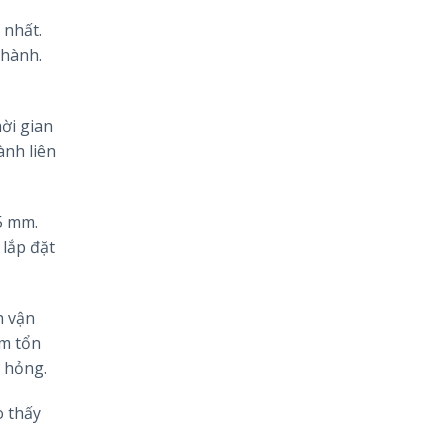
 nhất.
 hành.
ời gian
ành liên
5 mm.
 lắp đặt
h vận
ảm tổn
ư hỏng.
o thấy