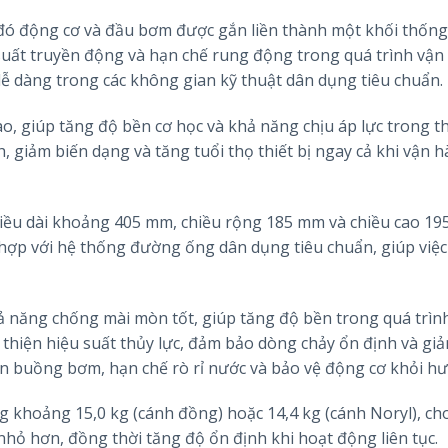
đó động cơ và đầu bơm được gắn liền thành một khối thống
 suất truyền động và hạn chế rung động trong quá trình vận
 dễ dàng trong các không gian kỹ thuật dân dụng tiêu chuẩn.
, giúp tăng độ bền cơ học và khả năng chịu áp lực trong th
, giảm biến dạng và tăng tuổi thọ thiết bị ngay cả khi vận h
hiều dài khoảng 405 mm, chiều rộng 185 mm và chiều cao 19
 hợp với hệ thống đường ống dân dụng tiêu chuẩn, giúp việc
hả năng chống mài mòn tốt, giúp tăng độ bền trong quá trìn
i thiện hiệu suất thủy lực, đảm bảo dòng chảy ổn định và gi
kín buồng bơm, hạn chế rò rỉ nước và bảo vệ động cơ khỏi h
 khoảng 15,0 kg (cánh đồng) hoặc 14,4 kg (cánh Noryl), ch
 nhỏ hơn, đồng thời tăng độ ổn định khi hoạt động liên tục.