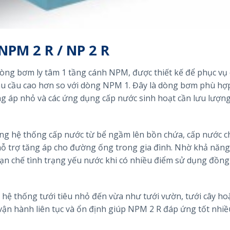
PM 2 R / NP 2 R
òng bơm ly tâm 1 tầng cánh NPM, được thiết kế để phục vụ 
hu cầu cao hơn so với dòng NPM 1. Đây là dòng bơm phù hợ
ng áp nhỏ và các ứng dụng cấp nước sinh hoạt cần lưu lượn
ng hệ thống cấp nước từ bể ngầm lên bồn chứa, cấp nước c
 hỗ trợ tăng áp cho đường ống trong gia đình. Nhờ khả năng
hạn chế tình trạng yếu nước khi có nhiều điểm sử dụng đồng 
hệ thống tưới tiêu nhỏ đến vừa như tưới vườn, tưới cây ho
vận hành liên tục và ổn định giúp NPM 2 R đáp ứng tốt nhiề