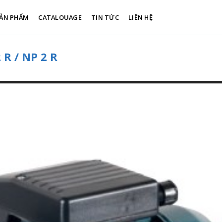
ẢN PHẨM
CATALOUAGE
TIN TỨC
LIÊN HỆ
R / NP 2 R