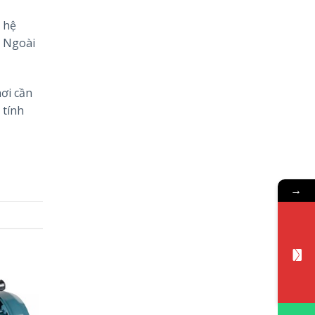
 hệ
. Ngoài
ơi cần
 tính
→