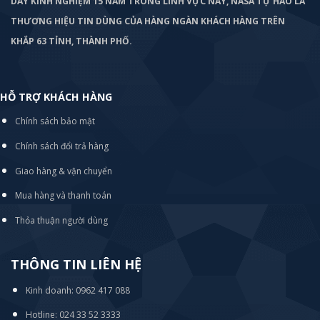
DÀY KINH NGHIỆM 15 NĂM TRONG LĨNH VỰC NÀY, NASA TỰ HÀO LÀ
THƯƠNG HIỆU TIN DÙNG CỦA HÀNG NGÀN KHÁCH HÀNG TRÊN
KHẮP 63 TỈNH, THÀNH PHỐ.
HỖ TRỢ KHÁCH HÀNG
Chính sách bảo mật
Chính sách đổi trả hàng
Giao hàng & vận chuyển
Mua hàng và thanh toán
Thỏa thuận người dùng
THÔNG TIN LIÊN HỆ
Kinh doanh: 0962 417 088
Hotline: 024 33 52 3333