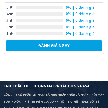
0%
| 0 đánh giá
5
0%
| 0 đánh giá
4
0%
| 0 đánh giá
3
0%
| 0 đánh giá
2
0%
| 0 đánh giá
1
ĐÁNH GIÁ NGAY
TNHH ĐẦU TƯ THƯƠNG MẠI VÀ XÂU DỰNG NASA
CÔNG TY CỔ PHẦN VN NASA LÀ NHÀ NHẬP KHẨU VÀ PHÂN PHỐI MÁY
BƠM
NƯỚC, THIẾT BỊ ĐIỆN CƠ, CƠ KHÍ SỐ 1 TẠI VIỆT NAM. VỚI BỀ