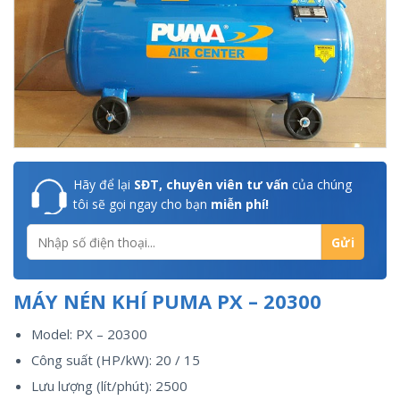
Hãy để lại
SĐT, chuyên viên tư vấn
của chúng
tôi sẽ gọi ngay cho bạn
miễn phí!
MÁY NÉN KHÍ PUMA PX – 20300
Model: PX – 20300
Công suất (HP/kW): 20 / 15
Lưu lượng (lít/phút): 2500