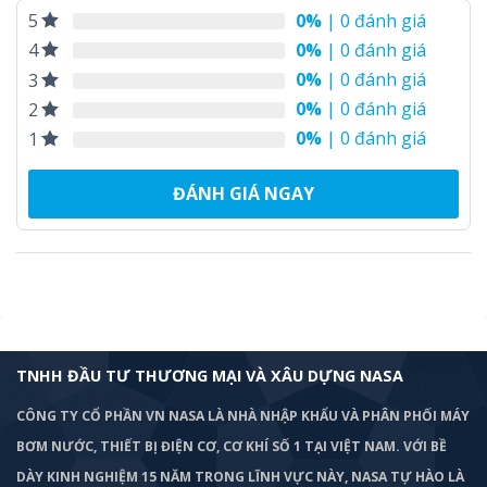
0%
| 0 đánh giá
5
0%
| 0 đánh giá
4
0%
| 0 đánh giá
3
0%
| 0 đánh giá
2
0%
| 0 đánh giá
1
ĐÁNH GIÁ NGAY
TNHH ĐẦU TƯ THƯƠNG MẠI VÀ XÂU DỰNG NASA
CÔNG TY CỔ PHẦN VN NASA LÀ NHÀ NHẬP KHẨU VÀ PHÂN PHỐI MÁY
BƠM
NƯỚC, THIẾT BỊ ĐIỆN CƠ, CƠ KHÍ SỐ 1 TẠI VIỆT NAM. VỚI BỀ
DÀY KINH NGHIỆM 15 NĂM TRONG LĨNH VỰC NÀY, NASA TỰ HÀO LÀ