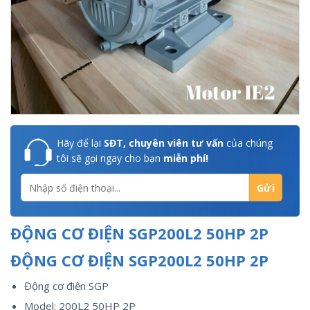
Hãy để lại
SĐT, chuyên viên tư vấn
của chúng
tôi sẽ gọi ngay cho bạn
miễn phí!
ĐỘNG CƠ ĐIỆN SGP200L2 50HP 2P
ĐỘNG CƠ ĐIỆN SGP200L2 50HP 2P
Động cơ điện SGP
Model: 200L2 50HP 2P