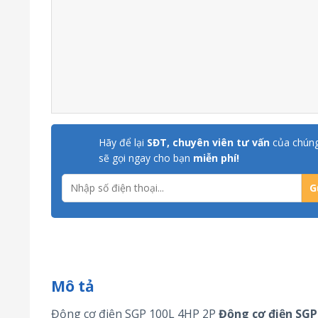
Hãy để lại
SĐT, chuyên viên tư vấn
của chúng
sẽ gọi ngay cho bạn
miễn phí!
Mô tả
Động cơ điện SGP 100L 4HP 2P
Động cơ điện
SGP