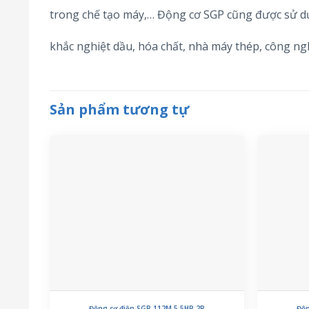
trong chế tạo máy,… Động cơ SGP cũng được sử d
khắc nghiệt dầu, hóa chất, nhà máy thép, công n
Sản phẩm tương tự
Động cơ điện SGP 112M 5.5HP 2P
Độn