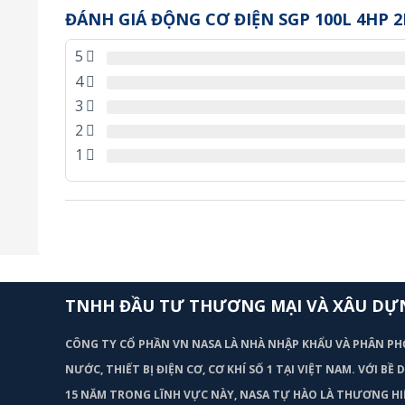
ĐÁNH GIÁ ĐỘNG CƠ ĐIỆN SGP 100L 4HP 2
5
4
3
2
1
TNHH ĐẦU TƯ THƯƠNG MẠI VÀ XÂU DỰ
CÔNG TY CỔ PHẦN VN NASA LÀ NHÀ NHẬP KHẨU VÀ PHÂN PH
NƯỚC, THIẾT BỊ ĐIỆN CƠ, CƠ KHÍ SỐ 1 TẠI VIỆT NAM. VỚI BỀ
15 NĂM TRONG LĨNH VỰC NÀY, NASA TỰ HÀO LÀ THƯƠNG HI