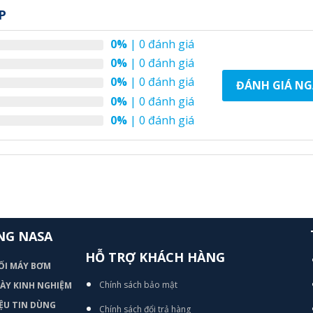
P
0%
| 0 đánh giá
0%
| 0 đánh giá
0%
| 0 đánh giá
ĐÁNH GIÁ NG
0%
| 0 đánh giá
0%
| 0 đánh giá
NG NASA
HỖ TRỢ KHÁCH HÀNG
ỐI MÁY BƠM
Chính sách bảo mật
 DÀY KINH NGHIỆM
ỆU TIN DÙNG
Chính sách đổi trả hàng