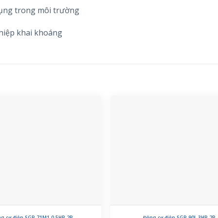
ụng trong môi trường
ghiệp khai khoáng
g cơ điện SGP 71M1 0.5HP 2P
Động cơ điện SGP 90L 3HP 2P