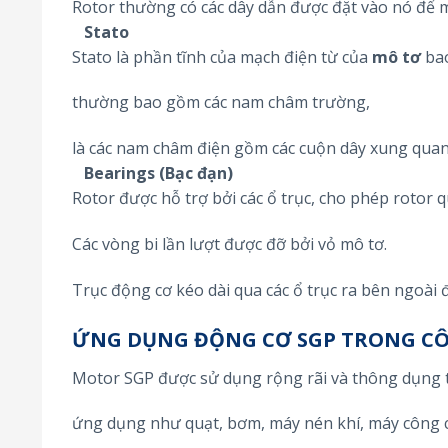
Rotor thường có các dây dẫn được đặt vào nó để m
Stato
Stato là phần tĩnh của mạch điện từ của
mô tơ
bao
thường bao gồm các nam châm trường,
là các nam châm điện gồm các cuộn dây xung quanh
Bearings (Bạc đạn)
Rotor được hỗ trợ bởi các ổ trục, cho phép rotor q
Các vòng bi lần lượt được đỡ bởi vỏ mô tơ.
Trục động cơ kéo dài qua các ổ trục ra bên ngoài đ
ỨNG DỤNG ĐỘNG CƠ SGP TRONG C
Motor SGP được sử dụng rộng rãi và thông dụng 
ứng dụng như quạt, bơm, máy nén khí, máy công c