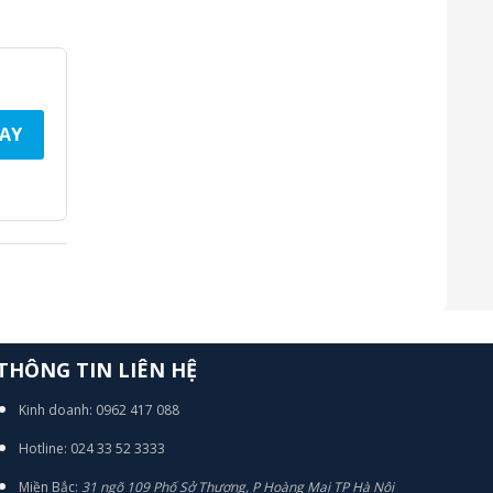
AY
THÔNG TIN LIÊN HỆ
Kinh doanh: 0962 417 088
Hotline: 024 33 52 3333
Miền Bắc:
31 ngõ 109 Phố Sở Thượng, P Hoàng Mai TP Hà Nội