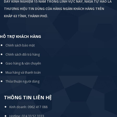
DÀY KINH NGHIỆM 15 NĂM TRONG LĨNH VỰC NÀY, NASA TỰ HÀO LÀ
THƯƠNG HIỆU TIN DÙNG CỦA HÀNG NGÀN KHÁCH HÀNG TRÊN
KHẮP 63 TỈNH, THÀNH PHỐ.
HỖ TRỢ KHÁCH HÀNG
Chính sách bảo mật
Chính sách đổi trả hàng
Giao hàng & vận chuyển
Mua hàng và thanh toán
Thỏa thuận người dùng
THÔNG TIN LIÊN HỆ
Kinh doanh: 0962 417 088
Hotline: 024 33 52 3333