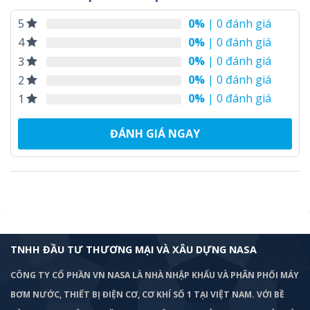
0%
| 0 đánh giá
5
0%
| 0 đánh giá
4
0%
| 0 đánh giá
3
0%
| 0 đánh giá
2
0%
| 0 đánh giá
1
ĐÁNH GIÁ NGAY
TNHH ĐẦU TƯ THƯƠNG MẠI VÀ XÂU DỰNG NASA
CÔNG TY CỔ PHẦN VN NASA LÀ NHÀ NHẬP KHẨU VÀ PHÂN PHỐI MÁY
BƠM
NƯỚC, THIẾT BỊ ĐIỆN CƠ, CƠ KHÍ SỐ 1 TẠI VIỆT NAM. VỚI BỀ