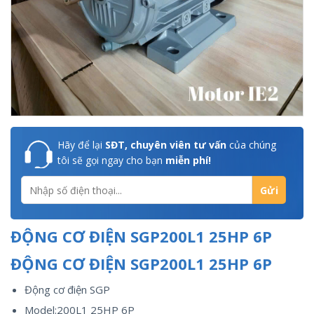
Hãy để lại
SĐT, chuyên viên tư vấn
của chúng
tôi sẽ gọi ngay cho bạn
miễn phí!
ĐỘNG CƠ ĐIỆN SGP200L1 25HP 6P
ĐỘNG CƠ ĐIỆN SGP200L1 25HP 6P
Động cơ điện SGP
Model:200L1 25HP 6P