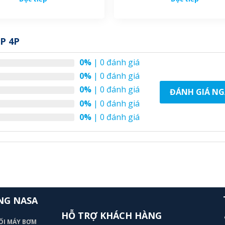
P 4P
0%
| 0 đánh giá
0%
| 0 đánh giá
0%
| 0 đánh giá
ĐÁNH GIÁ NG
0%
| 0 đánh giá
0%
| 0 đánh giá
NG NASA
HỖ TRỢ KHÁCH HÀNG
ỐI MÁY BƠM