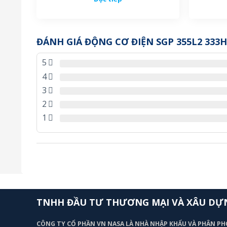
ĐÁNH GIÁ ĐỘNG CƠ ĐIỆN SGP 355L2 333H
5
4
3
2
1
TNHH ĐẦU TƯ THƯƠNG MẠI VÀ XÂU DỰ
CÔNG TY CỔ PHẦN VN NASA LÀ NHÀ NHẬP KHẨU VÀ PHÂN PH