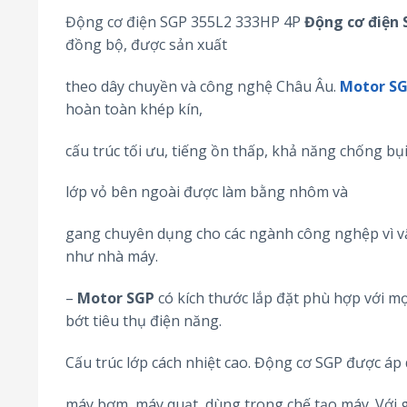
Động cơ điện SGP 355L2 333HP 4P
Động cơ điện
đồng bộ, được sản xuất
theo dây chuyền và công nghệ Châu Âu.
Motor S
hoàn toàn khép kín,
cấu trúc tối ưu, tiếng ồn thấp, khả năng chống bụ
lớp vỏ bên ngoài được làm bằng nhôm và
gang chuyên dụng cho các ngành công nghệp vì vậ
như nhà máy.
–
Motor SGP
có kích thước lắp đặt phù hợp với mọ
bớt tiêu thụ điện năng.
Cấu trúc lớp cách nhiệt cao. Động cơ SGP được áp
máy bơm, máy quạt, dùng trong chế tạo máy. Với g