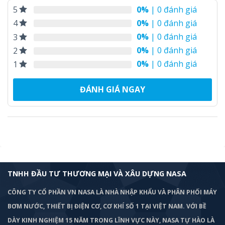
0%
| 0 đánh giá
5
0%
| 0 đánh giá
4
0%
| 0 đánh giá
3
0%
| 0 đánh giá
2
0%
| 0 đánh giá
1
ĐÁNH GIÁ NGAY
TNHH ĐẦU TƯ THƯƠNG MẠI VÀ XÂU DỰNG NASA
CÔNG TY CỔ PHẦN VN NASA LÀ NHÀ NHẬP KHẨU VÀ PHÂN PHỐI MÁY
BƠM
NƯỚC, THIẾT BỊ ĐIỆN CƠ, CƠ KHÍ SỐ 1 TẠI VIỆT NAM. VỚI BỀ
DÀY KINH NGHIỆM 15 NĂM TRONG LĨNH VỰC NÀY, NASA TỰ HÀO LÀ