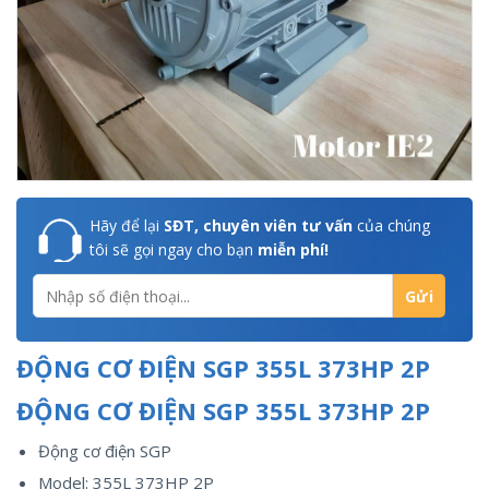
Hãy để lại
SĐT, chuyên viên tư vấn
của chúng
tôi sẽ gọi ngay cho bạn
miễn phí!
ĐỘNG CƠ ĐIỆN SGP 355L 373HP 2P
ĐỘNG CƠ ĐIỆN SGP 355L 373HP 2P
Động cơ điện SGP
Model: 355L 373HP 2P