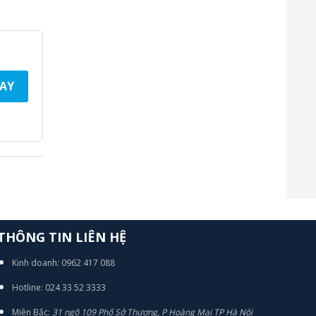
AY
THÔNG TIN LIÊN HỆ
Kinh doanh: 0962 417 088
Hotline: 024 33 52 3333
Miền Bắc:
31 ngõ 109 Phố Sở Thượng, P Hoàng Mai TP Hà Nội