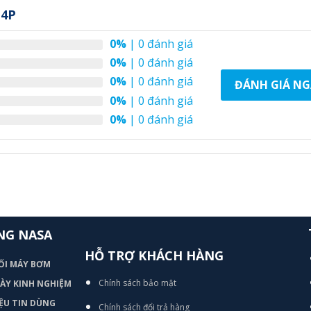
 4P
0%
| 0 đánh giá
0%
| 0 đánh giá
0%
| 0 đánh giá
ĐÁNH GIÁ NG
0%
| 0 đánh giá
0%
| 0 đánh giá
NG NASA
HỖ TRỢ KHÁCH HÀNG
ỐI MÁY BƠM
Chính sách bảo mật
 DÀY KINH NGHIỆM
ỆU TIN DÙNG
Chính sách đổi trả hàng