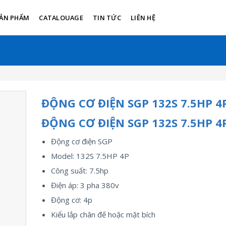
ẢN PHẨM
CATALOUAGE
TIN TỨC
LIÊN HỆ
ĐỘNG CƠ ĐIỆN SGP 132S 7.5HP 4
ĐỘNG CƠ ĐIỆN SGP 132S 7.5HP 4
Động cơ điện SGP
Model: 132S 7.5HP 4P
Công suất: 7.5hp
Điện áp: 3 pha 380v
Động cơ: 4p
Kiểu lắp chân đế hoặc mặt bích