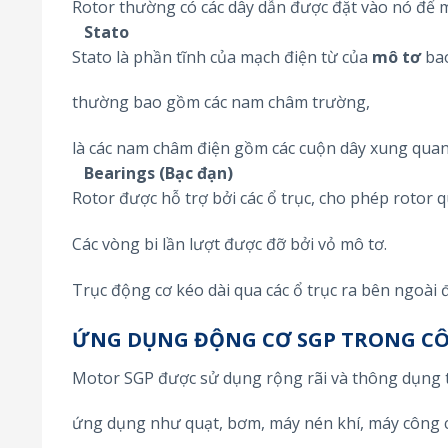
Rotor thường có các dây dẫn được đặt vào nó để m
Stato
Stato là phần tĩnh của mạch điện từ của
mô tơ
bao
thường bao gồm các nam châm trường,
là các nam châm điện gồm các cuộn dây xung quanh
Bearings (Bạc đạn)
Rotor được hỗ trợ bởi các ổ trục, cho phép rotor q
Các vòng bi lần lượt được đỡ bởi vỏ mô tơ.
Trục động cơ kéo dài qua các ổ trục ra bên ngoài đ
ỨNG DỤNG ĐỘNG CƠ SGP TRONG C
Motor SGP được sử dụng rộng rãi và thông dụng 
ứng dụng như quạt, bơm, máy nén khí, máy công c