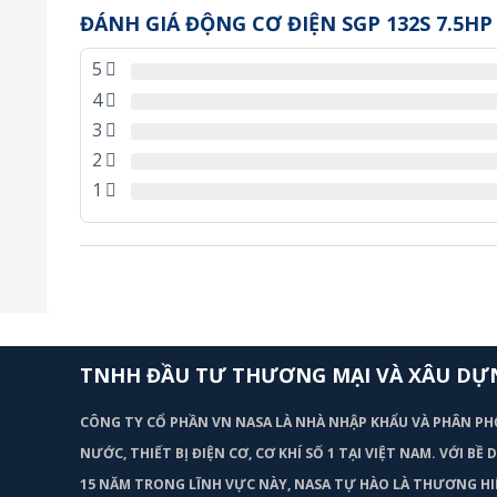
ĐÁNH GIÁ ĐỘNG CƠ ĐIỆN SGP 132S 7.5HP
5
4
3
2
1
TNHH ĐẦU TƯ THƯƠNG MẠI VÀ XÂU DỰ
CÔNG TY CỔ PHẦN VN NASA LÀ NHÀ NHẬP KHẨU VÀ PHÂN PH
NƯỚC, THIẾT BỊ ĐIỆN CƠ, CƠ KHÍ SỐ 1 TẠI VIỆT NAM. VỚI BỀ
15 NĂM TRONG LĨNH VỰC NÀY, NASA TỰ HÀO LÀ THƯƠNG HI