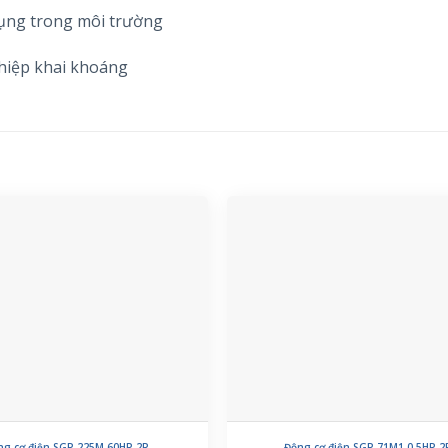
ụng trong môi trường
ghiệp khai khoáng
ng cơ điện SGP 225M 60HP 2P
Động cơ điện SGP 71M1 0.5HP 2