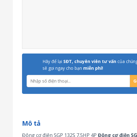
Hãy để lại
SĐT, chuyên viên tư vấn
của chúng
sẽ gọi ngay cho bạn
miễn phí!
Mô tả
Động cơ điện SGP 132S 7.5HP 4P
Động cơ điện
S