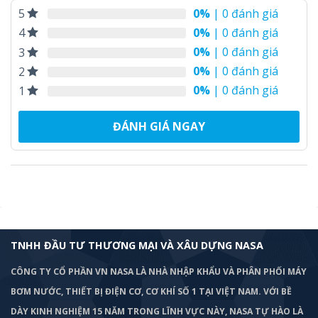
0%
| 0 đánh giá
5
0%
| 0 đánh giá
4
0%
| 0 đánh giá
3
0%
| 0 đánh giá
2
0%
| 0 đánh giá
1
ĐÁNH GIÁ NGAY
TNHH ĐẦU TƯ THƯƠNG MẠI VÀ XÂU DỰNG NASA
CÔNG TY CỔ PHẦN VN NASA LÀ NHÀ NHẬP KHẨU VÀ PHÂN PHỐI MÁY
BƠM
NƯỚC, THIẾT BỊ ĐIỆN CƠ, CƠ KHÍ SỐ 1 TẠI VIỆT NAM. VỚI BỀ
DÀY KINH NGHIỆM 15 NĂM TRONG LĨNH VỰC NÀY, NASA TỰ HÀO LÀ