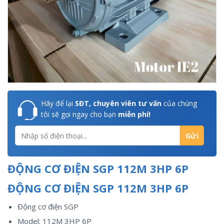
Hãy để lại
SĐT, chuyên viên tư vấn
của chúng
tôi sẽ gọi ngay cho bạn
miễn phí!
ĐỘNG CƠ ĐIỆN SGP 112M 3HP 6P
ĐỘNG CƠ ĐIỆN SGP 112M 3HP 6P
Động cơ điện SGP
Model: 112M 3HP 6P