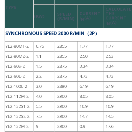
TYPE
CALCULATE
CURRENT
THE
SPEED
(KW)
I
(A)
CURRENT
(R/MIN)
N
I
(A)
N
SYNCHRONOUS SPEED 3000 R/MIN（2P）
YE2-80M1-2
0.75
2855
1.77
1.77
YE2-80M2-2
1.1
2855
2.50
2.53
YE2-90S-2
1.5
2875
3.34
3.34
YE2-90L-2
2.2
2875
4.73
4.73
YE2-100L-2
3.0
2880
6.19
6.19
YE2-112M-2
4.0
2900
8.05
8.05
YE2-132S1-2
5.5
2900
10.9
10.9
YE2-132S2-2
7.5
2900
14.7
14.5
YE2-132M-2
9
2900
0.9
17.6