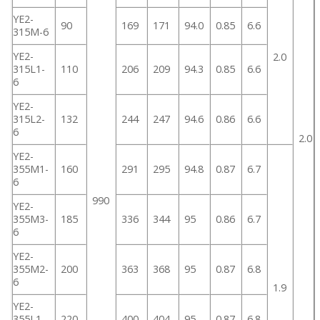
YE2-
90
169
171
94.0
0.85
6.6
315M-6
YE2-
2.0
315L1-
110
206
209
94.3
0.85
6.6
6
YE2-
315L2-
132
244
247
94.6
0.86
6.6
6
2.0
YE2-
355M1-
160
291
295
94.8
0.87
6.7
6
990
YE2-
355M3-
185
336
344
95
0.86
6.7
6
YE2-
355M2-
200
363
368
95
0.87
6.8
6
1.9
YE2-
355L1-
220
400
404
95
0.87
6.8