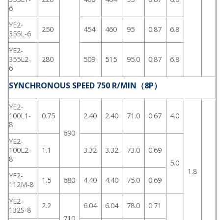
6
YE2-
250
454
460
95
0.87
6.8
355L-6
YE2-
355L2-
280
509
515
95.0
0.87
6.8
6
SYNCHRONOUS SPEED 750 R/MIN（8P）
YE2-
100L1-
0.75
2.40
2.40
71.0
0.67
4.0
8
690
YE2-
100L2-
1.1
3.32
3.32
73.0
0.69
8
5.0
1.8
YE2-
1.5
680
4.40
4.40
75.0
0.69
112M-8
YE2-
2.2
6.04
6.04
78.0
0.71
132S-8
710