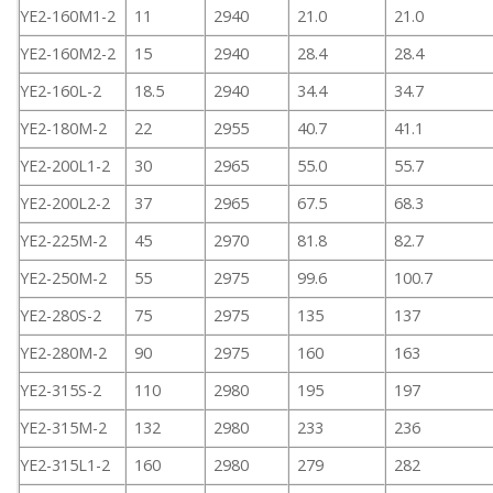
YE2-160M1-2
11
2940
21.0
21.0
YE2-160M2-2
15
2940
28.4
28.4
YE2-160L-2
18.5
2940
34.4
34.7
YE2-180M-2
22
2955
40.7
41.1
YE2-200L1-2
30
2965
55.0
55.7
YE2-200L2-2
37
2965
67.5
68.3
YE2-225M-2
45
2970
81.8
82.7
YE2-250M-2
55
2975
99.6
100.7
YE2-280S-2
75
2975
135
137
YE2-280M-2
90
2975
160
163
YE2-315S-2
110
2980
195
197
YE2-315M-2
132
2980
233
236
YE2-315L1-2
160
2980
279
282