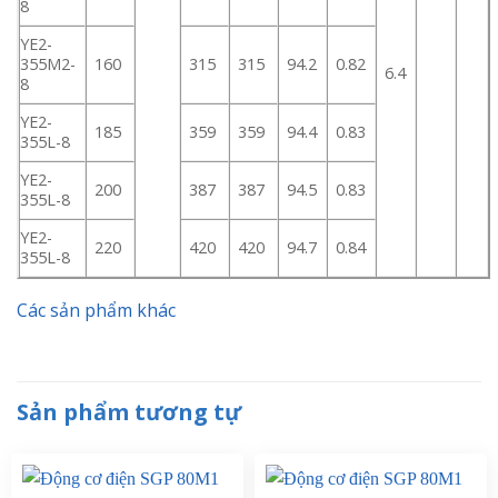
8
YE2-
355M2-
160
315
315
94.2
0.82
6.4
8
YE2-
185
359
359
94.4
0.83
355L-8
YE2-
200
387
387
94.5
0.83
355L-8
YE2-
220
420
420
94.7
0.84
355L-8
Các sản phẩm khác
Sản phẩm tương tự