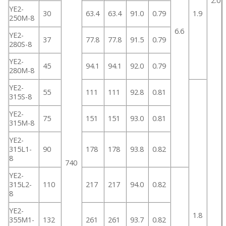
2.0
YE2-
30
63.4
63.4
91.0
0.79
1.9
250M-8
6.6
YE2-
37
77.8
77.8
91.5
0.79
280S-8
YE2-
45
94.1
94.1
92.0
0.79
280M-8
YE2-
55
111
111
92.8
0.81
315S-8
YE2-
75
151
151
93.0
0.81
315M-8
YE2-
315L1-
90
178
178
93.8
0.82
8
740
YE2-
315L2-
110
217
217
94.0
0.82
8
YE2-
1.8
355M1-
132
261
261
93.7
0.82