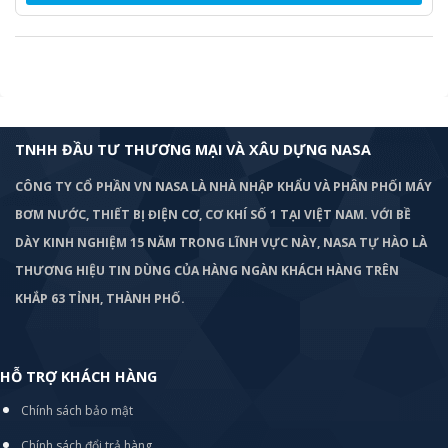
TNHH ĐẦU TƯ THƯƠNG MẠI VÀ XÂU DỰNG NASA
CÔNG TY CỔ PHẦN VN NASA LÀ NHÀ NHẬP KHẨU VÀ PHÂN PHỐI MÁY
BƠM
NƯỚC, THIẾT BỊ ĐIỆN CƠ, CƠ KHÍ SỐ 1 TẠI VIỆT NAM. VỚI BỀ
DÀY KINH NGHIỆM 15 NĂM TRONG LĨNH VỰC NÀY, NASA TỰ HÀO LÀ
THƯƠNG HIỆU TIN DÙNG CỦA HÀNG NGÀN KHÁCH HÀNG TRÊN
KHẮP 63 TỈNH, THÀNH PHỐ.
HỖ TRỢ KHÁCH HÀNG
Chính sách bảo mật
Chính sách đổi trả hàng