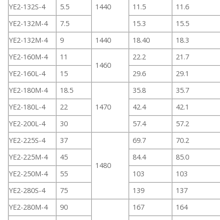
YE2-132S-4
5.5
1440
11.5
11.6
YE2-132M-4
7.5
15.3
15.5
YE2-132M-4
9
1440
18.40
18.3
YE2-160M-4
11
22.2
21.7
1460
YE2-160L-4
15
29.6
29.1
YE2-180M-4
18.5
35.8
35.7
YE2-180L-4
22
1470
42.4
42.1
YE2-200L-4
30
57.4
57.2
YE2-225S-4
37
69.7
70.2
YE2-225M-4
45
84.4
85.0
1480
YE2-250M-4
55
103
103
YE2-280S-4
75
139
137
YE2-280M-4
90
167
164