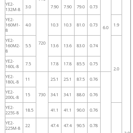
YE2-
3.0
7.90
7.90
79.0
0.73
132M-8
YE2-
160M1-
4.0
10.3
10.3
81.0
0.73
1.9
6.0
8
YE2-
720
160M2-
5.5
13.6
13.6
83.0
0.74
8
YE2-
7.5
17.8
17.8
85.5
0.75
160L-8
2.0
YE2-
11
25.1
25.1
87.5
0.76
180L-8
YE2-
15
730
34.1
34.1
88.0
0.76
200L-8
YE2-
18.5
41.1
41.1
90.0
0.76
225S-8
YE2-
22
47.4
47.4
90.5
0.78
225M-8