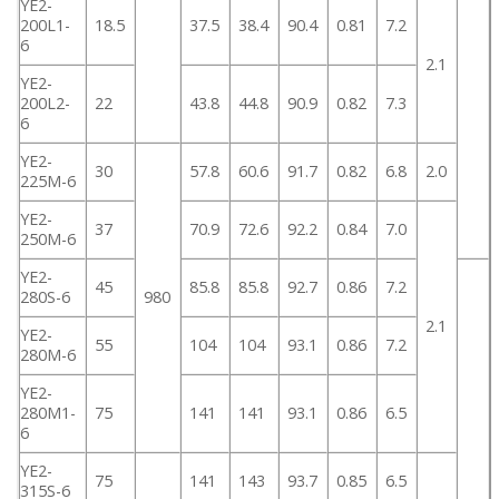
YE2-
200L1-
18.5
37.5
38.4
90.4
0.81
7.2
6
2.1
YE2-
200L2-
22
43.8
44.8
90.9
0.82
7.3
6
YE2-
30
57.8
60.6
91.7
0.82
6.8
2.0
225M-6
YE2-
37
70.9
72.6
92.2
0.84
7.0
250M-6
YE2-
45
85.8
85.8
92.7
0.86
7.2
280S-6
980
2.1
YE2-
55
104
104
93.1
0.86
7.2
280M-6
YE2-
280M1-
75
141
141
93.1
0.86
6.5
6
YE2-
75
141
143
93.7
0.85
6.5
315S-6