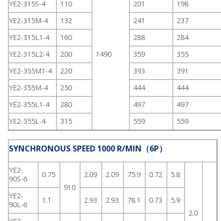
YE2-315S-4
110
201
198
YE2-315M-4
132
241
237
YE2-315L1-4
160
288
284
YE2-315L2-4
200
1490
359
355
YE2-355M1-4
220
393
391
YE2-355M-4
250
444
444
YE2-355L1-4
280
497
497
YE2-355L-4
315
559
559
SYNCHRONOUS SPEED 1000 R/MIN（6P）
YE2-
0.75
2.09
2.09
75.9
0.72
5.8
90S-6
910
YE2-
1.1
2.93
2.93
78.1
0.73
5.9
90L-6
2.0