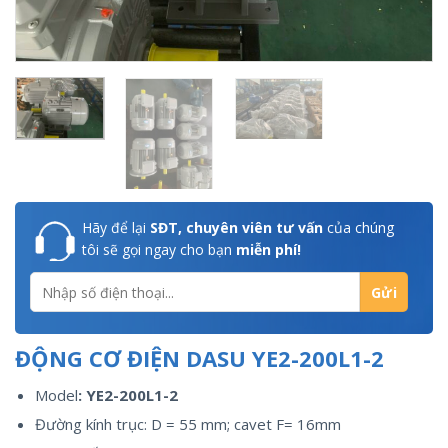
Hãy để lại
SĐT, chuyên viên tư vấn
của chúng
tôi sẽ gọi ngay cho bạn
miễn phí!
ĐỘNG CƠ ĐIỆN DASU YE2-200L1-2
Model
: YE2-200L1-2
Đường kính trục: D = 55 mm; cavet F= 16mm