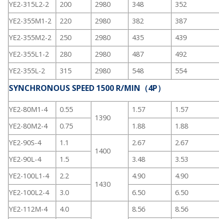
YE2-315L2-2
200
2980
348
352
YE2-355M1-2
220
2980
382
387
YE2-355M2-2
250
2980
435
439
YE2-355L1-2
280
2980
487
492
YE2-355L-2
315
2980
548
554
SYNCHRONOUS SPEED 1500 R/MIN（4P）
YE2-80M1-4
0.55
1.57
1.57
1390
YE2-80M2-4
0.75
1.88
1.88
YE2-90S-4
1.1
2.67
2.67
1400
YE2-90L-4
1.5
3.48
3.53
YE2-100L1-4
2.2
4.90
4.90
1430
YE2-100L2-4
3.0
6.50
6.50
YE2-112M-4
4.0
8.56
8.56