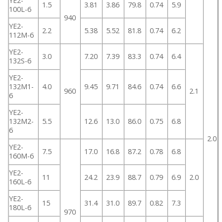
YE2-
1.5
3.81
3.86
79.8
0.74
5.9
100L-6
940
YE2-
2.2
5.38
5.52
81.8
0.74
6.2
112M-6
YE2-
3.0
7.20
7.39
83.3
0.74
6.4
132S-6
YE2-
132M1-
4.0
9.45
9.71
84.6
0.74
6.6
960
2.1
6
YE2-
132M2-
5.5
12.6
13.0
86.0
0.75
6.8
6
2.0
YE2-
7.5
17.0
16.8
87.2
0.78
6.8
160M-6
YE2-
11
24.2
23.9
88.7
0.79
6.9
2.0
160L-6
YE2-
15
31.4
31.0
89.7
0.82
7.3
180L-6
970