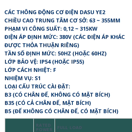
CÁC THÔNG ĐỘNG CƠ ĐIỆN DASU YE2
CHIỀU CAO TRUNG TÂM CƠ SỞ: 63 ~ 355MM
PHẠM VI CÔNG SUẤT: 0,12 ~ 315KW
ĐIỆN ÁP ĐỊNH MỨC: 380V (CÁC ĐIỆN ÁP KHÁC
ĐƯỢC THỎA THUẬN RIÊNG)
TẦN SỐ ĐỊNH MỨC: 50HZ (HOẶC 60HZ)
LỚP BẢO VỆ: IP54 (HOẶC IP55)
LỚP CÁCH NHIỆT: F
NHIỆM VỤ: S1
LOẠI CẤU TRÚC CÀI ĐẶT:
B3 (CÓ CHÂN ĐẾ, KHÔNG CÓ MẶT BÍCH)
B35 (CÓ CẢ CHÂN ĐẾ, MẶT BÍCH)
B5 (ĐẾ KHÔNG CÓ CHÂN ĐẾ, CÓ MẶT BÍCH)
RATED
FULL LOAD
POWER