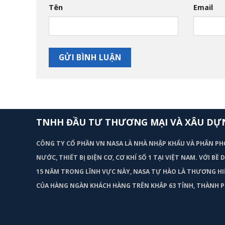
Tên
Email
TNHH ĐẦU TƯ THƯƠNG MẠI VÀ XÂU DỰ
CÔNG TY CỔ PHẦN VN NASA LÀ NHÀ NHẬP KHẨU VÀ PHÂN PH
NƯỚC, THIẾT BỊ ĐIỆN CƠ, CƠ KHÍ SỐ 1 TẠI VIỆT NAM. VỚI BỀ
15 NĂM TRONG LĨNH VỰC NÀY, NASA TỰ HÀO LÀ THƯƠNG HI
CỦA HÀNG NGÀN KHÁCH HÀNG TRÊN KHẮP 63 TỈNH, THÀNH P