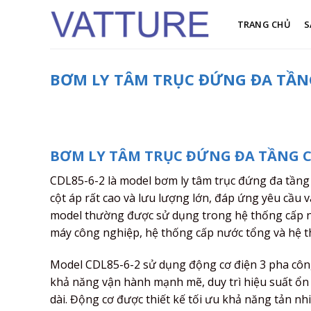
Skip
to
TRANG CHỦ
S
content
BƠM LY TÂM TRỤC ĐỨNG ĐA TẦNG
BƠM LY TÂM TRỤC ĐỨNG ĐA TẦNG C
CDL85-6-2 là model bơm ly tâm trục đứng đa tầng
cột áp rất cao và lưu lượng lớn, đáp ứng yêu cầu v
model thường được sử dụng trong hệ thống cấp nư
máy công nghiệp, hệ thống cấp nước tổng và hệ t
Model CDL85-6-2 sử dụng động cơ điện 3 pha công 
khả năng vận hành mạnh mẽ, duy trì hiệu suất ổn đị
dài. Động cơ được thiết kế tối ưu khả năng tản nhi