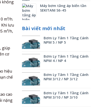
có không
Máy bơm tăng áp biến tần
SEKITANI S6-45
10 m³/h.
 Khi lưu
Bài viết mới nhất
85 m³/h,
Bơm Ly Tâm 1 Tầng Cánh
NPM 5 / NP 5
, giúp
ền cơ
Bơm Ly Tâm 1 Tầng Cánh
NPM 4 / NP 4
ao hiệu
Bơm Ly Tâm 1 Tầng Cánh
hạn chế
NPM 3/12 / NP 3/12
Bơm Ly Tâm 1 Tầng Cánh
cao cao
NPM 3/10 / NP 3/10
ải nặng