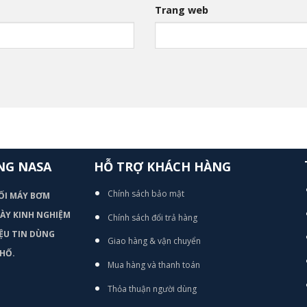
Trang web
NG NASA
HỖ TRỢ KHÁCH HÀNG
Chính sách bảo mật
ỐI MÁY BƠM
 DÀY KINH NGHIỆM
Chính sách đổi trả hàng
ỆU TIN DÙNG
Giao hàng & vận chuyển
HỐ.
Mua hàng và thanh toán
Thỏa thuận người dùng