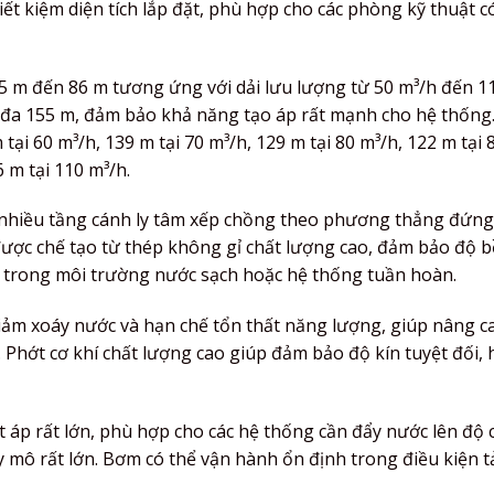
iết kiệm diện tích lắp đặt, phù hợp cho các phòng kỹ thuật 
155 m đến 86 m tương ứng với dải lưu lượng từ 50 m³/h đến 1
 đa 155 m, đảm bảo khả năng tạo áp rất mạnh cho hệ thống.
ại 60 m³/h, 139 m tại 70 m³/h, 129 m tại 80 m³/h, 122 m tại 
 m tại 110 m³/h.
nhiều tầng cánh ly tâm xếp chồng theo phương thẳng đứng
được chế tạo từ thép không gỉ chất lượng cao, đảm bảo độ b
 trong môi trường nước sạch hoặc hệ thống tuần hoàn.
iảm xoáy nước và hạn chế tổn thất năng lượng, giúp nâng c
Phớt cơ khí chất lượng cao giúp đảm bảo độ kín tuyệt đối, 
t áp rất lớn, phù hợp cho các hệ thống cần đẩy nước lên độ 
y mô rất lớn. Bơm có thể vận hành ổn định trong điều kiện t