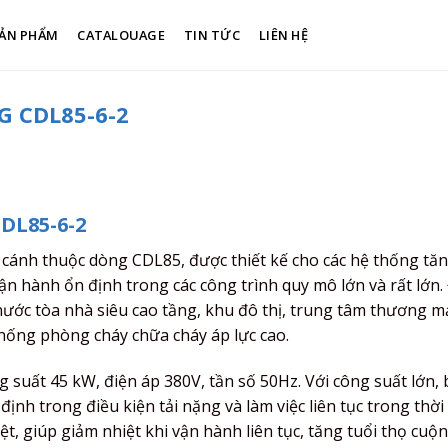
ẢN PHẨM
CATALOUAGE
TIN TỨC
LIÊN HỆ
 CDL85-6-2
DL85-6-2
 cánh thuộc dòng CDL85, được thiết kế cho các hệ thống tăn
ận hành ổn định trong các công trình quy mô lớn và rất lớn.
ớc tòa nhà siêu cao tầng, khu đô thị, trung tâm thương mạ
hống phòng cháy chữa cháy áp lực cao.
suất 45 kW, điện áp 380V, tần số 50Hz. Với công suất lớn,
nh trong điều kiện tải nặng và làm việc liên tục trong thời
ệt, giúp giảm nhiệt khi vận hành liên tục, tăng tuổi thọ cuộn