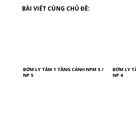
BÀI VIẾT CÙNG CHỦ ĐỀ:
BƠM LY TÂM 1 TẦNG CÁNH NPM 5 /
BƠM LY T
NP 5
NP 4