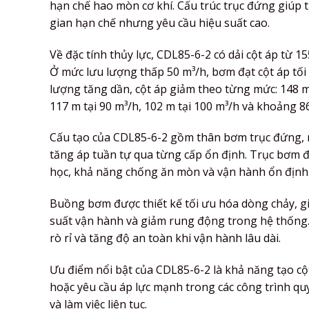
hạn chế hao mòn cơ khí. Cấu trúc trục đứng giúp t
gian hạn chế nhưng yêu cầu hiệu suất cao.
Về đặc tính thủy lực, CDL85-6-2 có dải cột áp từ 
Ở mức lưu lượng thấp 50 m³/h, bơm đạt cột áp tối
lượng tăng dần, cột áp giảm theo từng mức: 148 m t
117 m tại 90 m³/h, 102 m tại 100 m³/h và khoảng 86
Cấu tạo của CDL85-6-2 gồm thân bơm trục đứng, 
tăng áp tuần tự qua từng cấp ổn định. Trục bơm 
học, khả năng chống ăn mòn và vận hành ổn định
Buồng bơm được thiết kế tối ưu hóa dòng chảy, g
suất vận hành và giảm rung động trong hệ thống. 
rò rỉ và tăng độ an toàn khi vận hành lâu dài.
Ưu điểm nổi bật của CDL85-6-2 là khả năng tạo cộ
hoặc yêu cầu áp lực mạnh trong các công trình qu
và làm việc liên tục.