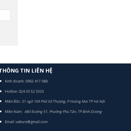
THÔNG TIN LIÊN HỆ
Kinh doanh: 0962 417 088
Hotline: 024 33 52 3333
Miền Bắc:
31 ngõ 109 Phố Sở Thượng, P Hoàng Mai TP Hà Nội
Miền Nam:
480 Đường 51, Phường Phú Tân, TP Bình Dương
Email: vatture@gmail.com