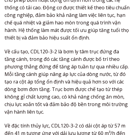
cho phép bơm hoạt động ổn định hơn trong các hệ
thống có tải cao. Động cơ được thiết kế theo tiêu chuẩn
công nghiệp, đảm bảo khả năng làm việc liên tục, hạn
chế quá nhiệt và giảm hao mòn trong quá trình vận
hành. Hệ thống làm mát được tối ưu giúp tăng tuổi thọ
thiết bị và đảm bảo hiệu suất ổn định.
Về cấu tạo, CDL120-3-2 là bơm ly tâm trục đứng đa
tầng cánh, trong đó các tầng cánh được bố trí theo
phương thẳng đứng để tăng áp tuần tự qua nhiều cấp.
Mỗi tầng cánh giúp nâng áp lực của dòng nước, từ đó
tạo ra cột áp tổng ổn định và hiệu quả hơn so với các
dòng bơm đơn tầng. Trục bơm được chế tạo từ thép
không gỉ chất lượng cao, có khả năng chống ăn mòn,
chịu lực xoắn tốt và đảm bảo độ bền trong môi trường
vận hành liên tục.
Về đặc tính thủy lực, CDL120-3-2 có dải cột áp từ 57 m
đến 41 m tương ứng với dải lưu lượng từ 60 m³/h đến