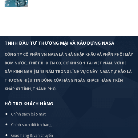
TNHH ĐẦU TƯ THƯƠNG MẠI VÀ XÂU DỰNG NASA
CÔNG TY CỔ PHẦN VN NASA LÀ NHÀ NHẬP KHẨU VÀ PHÂN PHỐI MÁY
BƠM
NƯỚC, THIẾT BỊ ĐIỆN CƠ, CƠ KHÍ SỐ 1 TẠI VIỆT NAM. VỚI BỀ
DÀY KINH NGHIỆM 15 NĂM TRONG LĨNH VỰC NÀY, NASA TỰ HÀO LÀ
THƯƠNG HIỆU TIN DÙNG CỦA HÀNG NGÀN KHÁCH HÀNG TRÊN
KHẮP 63 TỈNH, THÀNH PHỐ.
HỖ TRỢ KHÁCH HÀNG
Chính sách bảo mật
Chính sách đổi trả hàng
Giao hàng & vận chuyển