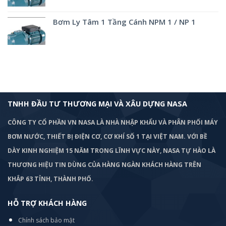
Bơm Ly Tâm 1 Tầng Cánh NPM 1 / NP 1
TNHH ĐẦU TƯ THƯƠNG MẠI VÀ XÂU DỰNG NASA
CÔNG TY CỔ PHẦN VN NASA LÀ NHÀ NHẬP KHẨU VÀ PHÂN PHỐI MÁY
BƠM
NƯỚC, THIẾT BỊ ĐIỆN CƠ, CƠ KHÍ SỐ 1 TẠI VIỆT NAM. VỚI BỀ
DÀY KINH NGHIỆM 15 NĂM TRONG LĨNH VỰC NÀY, NASA TỰ HÀO LÀ
THƯƠNG HIỆU TIN DÙNG CỦA HÀNG NGÀN KHÁCH HÀNG TRÊN
KHẮP 63 TỈNH, THÀNH PHỐ.
HỖ TRỢ KHÁCH HÀNG
Chính sách bảo mật