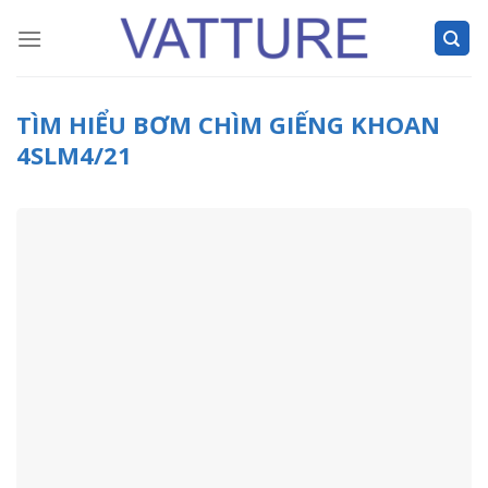
Skip
to
content
TÌM HIỂU BƠM CHÌM GIẾNG KHOAN
4SLM4/21