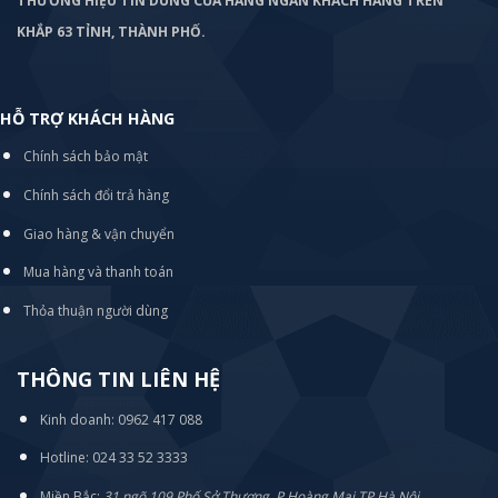
THƯƠNG HIỆU TIN DÙNG CỦA HÀNG NGÀN KHÁCH HÀNG TRÊN
KHẮP 63 TỈNH, THÀNH PHỐ.
HỖ TRỢ KHÁCH HÀNG
Chính sách bảo mật
Chính sách đổi trả hàng
Giao hàng & vận chuyển
Mua hàng và thanh toán
Thỏa thuận người dùng
THÔNG TIN LIÊN HỆ
Kinh doanh: 0962 417 088
Hotline: 024 33 52 3333
Miền Bắc:
31 ngõ 109 Phố Sở Thượng, P Hoàng Mai TP Hà Nội