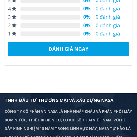
0%
| 0 đánh giá
5
0%
| 0 đánh giá
4
0%
| 0 đánh giá
3
0%
| 0 đánh giá
2
0%
| 0 đánh giá
1
ĐÁNH GIÁ NGAY
TNHH ĐẦU TƯ THƯƠNG MẠI VÀ XÂU DỰNG NASA
CÔNG TY CỔ PHẦN VN NASA LÀ NHÀ NHẬP KHẨU VÀ PHÂN PHỐI MÁY
BƠM
NƯỚC, THIẾT BỊ ĐIỆN CƠ, CƠ KHÍ SỐ 1 TẠI VIỆT NAM. VỚI BỀ
DÀY KINH NGHIỆM 15 NĂM TRONG LĨNH VỰC NÀY, NASA TỰ HÀO LÀ