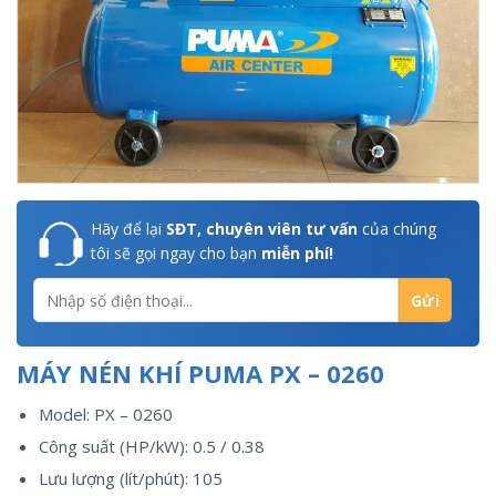
Hãy để lại
SĐT, chuyên viên tư vấn
của chúng
tôi sẽ gọi ngay cho bạn
miễn phí!
MÁY NÉN KHÍ PUMA PX – 0260
Model: PX – 0260
Công suất (HP/kW): 0.5 / 0.38
Lưu lượng (lít/phút): 105