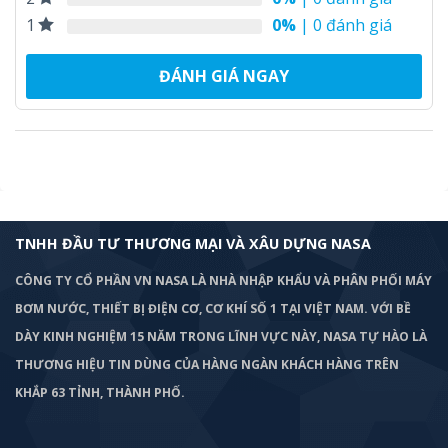
0%
| 0 đánh giá
1
ĐÁNH GIÁ NGAY
TNHH ĐẦU TƯ THƯƠNG MẠI VÀ XÂU DỰNG NASA
CÔNG TY CỔ PHẦN VN NASA LÀ NHÀ NHẬP KHẨU VÀ PHÂN PHỐI MÁY
BƠM
NƯỚC, THIẾT BỊ ĐIỆN CƠ, CƠ KHÍ SỐ 1 TẠI VIỆT NAM. VỚI BỀ
DÀY KINH NGHIỆM 15 NĂM TRONG LĨNH VỰC NÀY, NASA TỰ HÀO LÀ
THƯƠNG HIỆU TIN DÙNG CỦA HÀNG NGÀN KHÁCH HÀNG TRÊN
KHẮP 63 TỈNH, THÀNH PHỐ.