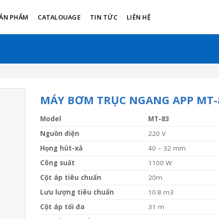
ẢN PHẨM
CATALOUAGE
TIN TỨC
LIÊN HỆ
MÁY BƠM TRỤC NGANG APP MT-
Model
MT-83
Nguồn điện
220 V
Họng hút-xả
40 – 32 mm
Côn
g suất
1100 W
Cột áp tiêu chuẩn
20m
Lưu lượng tiêu chuẩn
10.8 m3
Cộ
t áp tối đa
31 m