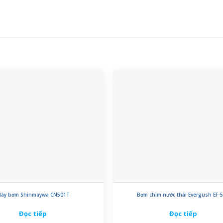
áy bơm Shinmaywa CN501T
Bơm chìm nước thải Evergush EF-
Đọc tiếp
Đọc tiếp