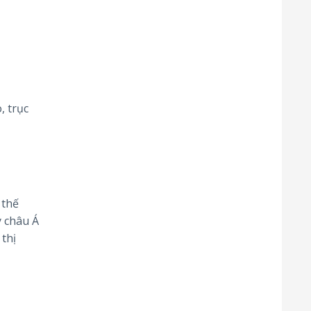
, trục
 thế
y châu Á
thị