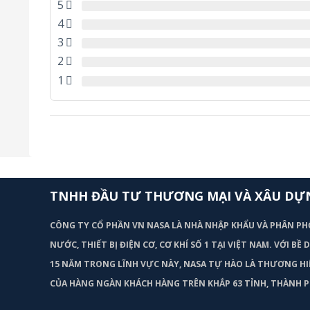
5
4
3
2
1
TNHH ĐẦU TƯ THƯƠNG MẠI VÀ XÂU DỰ
CÔNG TY CỔ PHẦN VN NASA LÀ NHÀ NHẬP KHẨU VÀ PHÂN PH
NƯỚC, THIẾT BỊ ĐIỆN CƠ, CƠ KHÍ SỐ 1 TẠI VIỆT NAM. VỚI BỀ
15 NĂM TRONG LĨNH VỰC NÀY, NASA TỰ HÀO LÀ THƯƠNG HI
CỦA HÀNG NGÀN KHÁCH HÀNG TRÊN KHẮP 63 TỈNH, THÀNH P