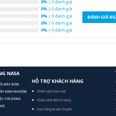
0%
| 0 đánh giá
0%
| 0 đánh giá
0%
| 0 đánh giá
ĐÁNH GIÁ NG
0%
| 0 đánh giá
0%
| 0 đánh giá
NG NASA
HỖ TRỢ KHÁCH HÀNG
ỐI MÁY BƠM
Chính sách bảo mật
 DÀY KINH NGHIỆM
ỆU TIN DÙNG
Chính sách đổi trả hàng
HỐ.
Giao hàng & vận chuyển