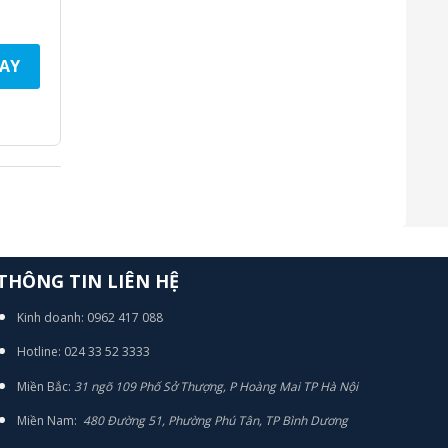
AY
THÔNG TIN LIÊN HỆ
Kinh doanh: 0962 417 088
Hotline: 024 33 52 3333
Miền Bắc:
31 ngõ 109 Phố Sở Thượng, P Hoàng Mai TP Hà Nội
Miền Nam:
480 Đường 51, Phường Phú Tân, TP Bình Dương