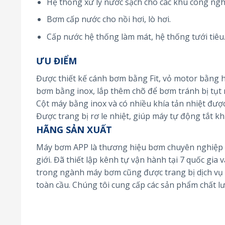
Hệ thống xử lý nước sạch cho các khu công ngh
Bơm cấp nước cho nồi hơi, lò hơi.
Cấp nước hệ thống làm mát, hệ thống tưới tiêu
ƯU ĐIỂM
Được thiết kế cánh bơm bằng Fit, vỏ motor bằng 
bơm bằng inox, lắp thêm chõ để bơm tránh bị tụt 
Cột máy bằng inox và có nhiều khía tản nhiệt được
Được trang bị rơ le nhiệt, giúp máy tự động tắt k
HÃNG SẢN XUẤT
Máy bơm APP là thương hiệu bơm chuyên nghiệp qu
giới. Đã thiết lập kênh tự vận hành tại 7 quốc gia v
trong ngành máy bơm cũng được trang bị dịch vụ n
toàn cầu. Chúng tôi cung cấp các sản phẩm chất lượ