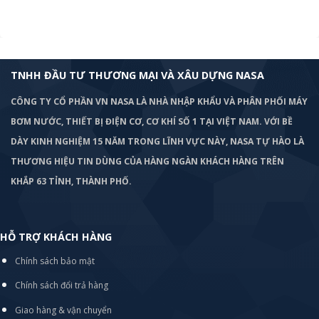
TNHH ĐẦU TƯ THƯƠNG MẠI VÀ XÂU DỰNG NASA
CÔNG TY CỔ PHẦN VN NASA LÀ NHÀ NHẬP KHẨU VÀ PHÂN PHỐI MÁY
BƠM
NƯỚC, THIẾT BỊ ĐIỆN CƠ, CƠ KHÍ SỐ 1 TẠI VIỆT NAM. VỚI BỀ
DÀY KINH NGHIỆM 15 NĂM TRONG LĨNH VỰC NÀY, NASA TỰ HÀO LÀ
THƯƠNG HIỆU TIN DÙNG CỦA HÀNG NGÀN KHÁCH HÀNG TRÊN
KHẮP 63 TỈNH, THÀNH PHỐ.
HỖ TRỢ KHÁCH HÀNG
Chính sách bảo mật
Chính sách đổi trả hàng
Giao hàng & vận chuyển