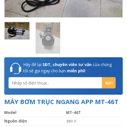
Hãy để lại
SĐT, chuyên viên tư vấn
của chúng
tôi sẽ gọi ngay cho bạn
miễn phí!
MÁY BƠM TRỤC NGANG APP MT-46T
Model
MT-46T
Nguồn điện
380 V