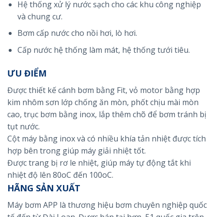
Hệ thống xử lý nước sạch cho các khu công nghiệp
và chung cư.
Bơm cấp nước cho nồi hơi, lò hơi.
Cấp nước hệ thống làm mát, hệ thống tưới tiêu.
ƯU ĐIỂM
Được thiết kế cánh bơm bằng Fit, vỏ motor bằng hợp
kim nhôm sơn lớp chống ăn mòn, phốt chịu mài mòn
cao, trục bơm bằng inox, lắp thêm chõ để bơm tránh bị
tụt nước.
Cột máy bằng inox và có nhiều khía tản nhiệt được tích
hợp bên trong giúp máy giải nhiệt tốt.
Được trang bị rơ le nhiệt, giúp máy tự động tắt khi
nhiệt độ lên 80oC đến 100oC.
HÃNG SẢN XUẤT
Máy bơm APP là thương hiệu bơm chuyên nghiệp quốc
tế đến từ Đài Loan. Được bán tại hơn 51 quốc gia trên