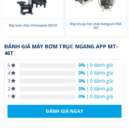
Máy khuấy trộn chìm Evergush EFM-
Máy bơm chìm Shinmaywa CN150
30T
ĐÁNH GIÁ MÁY BƠM TRỤC NGANG APP MT-
46T
0%
| 0 đánh giá
5
0%
| 0 đánh giá
4
0%
| 0 đánh giá
3
0%
| 0 đánh giá
2
0%
| 0 đánh giá
1
ĐÁNH GIÁ NGAY