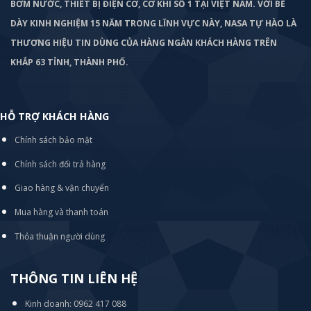
BƠM
NƯỚC, THIẾT BỊ ĐIỆN CƠ, CƠ KHÍ SỐ 1 TẠI VIỆT NAM. VỚI BỀ
DÀY KINH NGHIỆM 15 NĂM TRONG LĨNH VỰC NÀY, NASA TỰ HÀO LÀ
THƯƠNG HIỆU TIN DÙNG CỦA HÀNG NGÀN KHÁCH HÀNG TRÊN
KHẮP 63 TỈNH, THÀNH PHỐ.
HỖ TRỢ KHÁCH HÀNG
Chính sách bảo mật
Chính sách đổi trả hàng
Giao hàng & vận chuyển
Mua hàng và thanh toán
Thỏa thuận người dùng
THÔNG TIN LIÊN HỆ
Kinh doanh: 0962 417 088