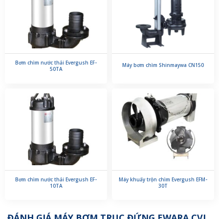
Bơm chìm nước thải Evergush EF-
Máy bơm chìm Shinmaywa CN150
50TA
Bơm chìm nước thải Evergush EF-
Máy khuấy trộn chìm Evergush EFM-
10TA
30T
ĐÁNH GIÁ MÁY BƠM TRỤC ĐỨNG EWARA CVL