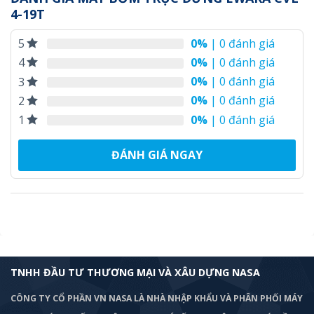
4-19T
0%
| 0 đánh giá
5
0%
| 0 đánh giá
4
0%
| 0 đánh giá
3
0%
| 0 đánh giá
2
0%
| 0 đánh giá
1
ĐÁNH GIÁ NGAY
TNHH ĐẦU TƯ THƯƠNG MẠI VÀ XÂU DỰNG NASA
CÔNG TY CỔ PHẦN VN NASA LÀ NHÀ NHẬP KHẨU VÀ PHÂN PHỐI MÁY