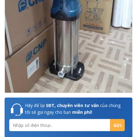
Hãy để lại
SĐT, chuyên viên tư vấn
của chúng
tôi sẽ gọi ngay cho bạn
miễn phí!