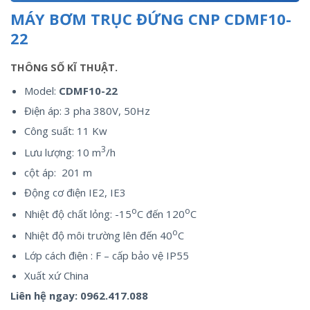
MÁY BƠM TRỤC ĐỨNG CNP CDMF10-
22
THÔNG SỐ KĨ THUẬT.
Model:
CDMF10-22
Điện áp: 3 pha 380V, 50Hz
Công suất: 11 Kw
3
Lưu lượng: 10 m
/h
cột áp: 201 m
Động cơ điện IE2, IE3
o
o
Nhiệt độ chất lỏng: -15
C đến 120
C
o
Nhiệt độ môi trường lên đến 40
C
Lớp cách điện : F – cấp bảo vệ IP55
Xuất xứ China
Liên hệ ngay:
0962.417.088