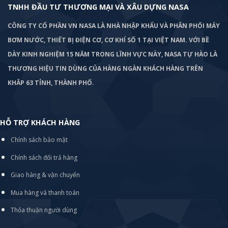
TNHH ĐẦU TƯ THƯƠNG MẠI VÀ XÂU DỰNG NASA
CÔNG TY CỔ PHẦN VN NASA LÀ NHÀ NHẬP KHẨU VÀ PHÂN PHỐI MÁY
BƠM
NƯỚC, THIẾT BỊ ĐIỆN CƠ, CƠ KHÍ SỐ 1 TẠI VIỆT NAM. VỚI BỀ
DÀY KINH NGHIỆM 15 NĂM TRONG LĨNH VỰC NÀY, NASA TỰ HÀO LÀ
THƯƠNG HIỆU TIN DÙNG CỦA HÀNG NGÀN KHÁCH HÀNG TRÊN
KHẮP 63 TỈNH, THÀNH PHỐ.
HỖ TRỢ KHÁCH HÀNG
Chính sách bảo mật
Chính sách đổi trả hàng
Giao hàng & vận chuyển
Mua hàng và thanh toán
Thỏa thuận người dùng