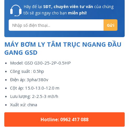
Hãy để lại
SĐT, chuyên viên tư vấn
của chúng
tôi sẽ gọi ngay cho bạn
miễn phí!
MÁY BƠM LY TÂM TRỤC NGANG ĐẦU
GANG GSD
Model: GSD G30-25-2P-0.5HP
Công suất : 0.5hp
Điện áp: 3pha/380v
Cột áp: 15.0-13.0-12.0 m
Lưu lượng: 2-2.5-3 m3/h
Xuất xứ: china
Hotline: 0962 417 088