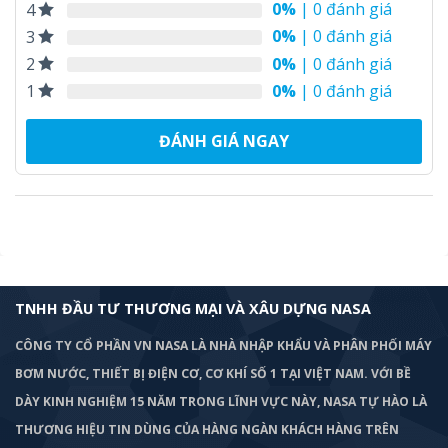
0%
| 0 đánh giá
4
0%
| 0 đánh giá
3
0%
| 0 đánh giá
2
0%
| 0 đánh giá
1
ĐÁNH GIÁ NGAY
TNHH ĐẦU TƯ THƯƠNG MẠI VÀ XÂU DỰNG NASA
CÔNG TY CỔ PHẦN VN NASA LÀ NHÀ NHẬP KHẨU VÀ PHÂN PHỐI MÁY
BƠM
NƯỚC, THIẾT BỊ ĐIỆN CƠ, CƠ KHÍ SỐ 1 TẠI VIỆT NAM. VỚI BỀ
DÀY KINH NGHIỆM 15 NĂM TRONG LĨNH VỰC NÀY, NASA TỰ HÀO LÀ
THƯƠNG HIỆU TIN DÙNG CỦA HÀNG NGÀN KHÁCH HÀNG TRÊN