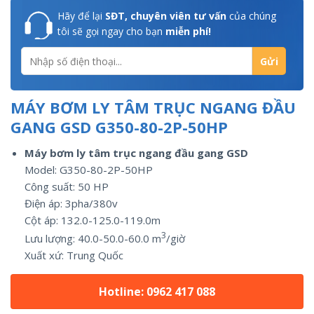
Hãy để lại
SĐT, chuyên viên tư vấn
của chúng
tôi sẽ gọi ngay cho bạn
miễn phí!
MÁY BƠM LY TÂM TRỤC NGANG ĐẦU
GANG GSD G350-80-2P-50HP
Máy bơm ly tâm trục ngang đầu gang GSD
Model: G350-80-2P-50HP
Công suất:
50
HP
Điện áp: 3pha/
380v
Cột áp: 132.0-125.0-119.0m
3
Lưu lượng:
40.0-50.0-60.0
m
/giờ
Xuất xứ:
Trung Quốc
Hotline: 0962 417 088