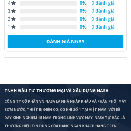
0%
| 0 đánh giá
4
0%
| 0 đánh giá
3
0%
| 0 đánh giá
2
0%
| 0 đánh giá
1
ĐÁNH GIÁ NGAY
TNHH ĐẦU TƯ THƯƠNG MẠI VÀ XÂU DỰNG NASA
CÔNG TY CỔ PHẦN VN NASA LÀ NHÀ NHẬP KHẨU VÀ PHÂN PHỐI MÁY
BƠM
NƯỚC, THIẾT BỊ ĐIỆN CƠ, CƠ KHÍ SỐ 1 TẠI VIỆT NAM. VỚI BỀ
DÀY KINH NGHIỆM 15 NĂM TRONG LĨNH VỰC NÀY, NASA TỰ HÀO LÀ
THƯƠNG HIỆU TIN DÙNG CỦA HÀNG NGÀN KHÁCH HÀNG TRÊN