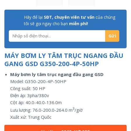
Hãy để lại
SĐT, chuyên viên tư vấn
của chúng
tôi sẽ gọi ngay cho bạn
miễn phí!
MÁY BƠM LY TÂM TRỤC NGANG ĐẦU
GANG GSD G350-200-4P-50HP
Máy bơm ly tâm trục ngang đầu gang GSD
Model: G350-200-4P-50HP
Công suất:
50
HP
Điện áp: 3pha/
380v
Cột áp: 40.0-40.0-136.0m
3
Lưu lượng:
76.0-200.0-264.0
m
/giờ
Xuất xứ:
Trung Quốc