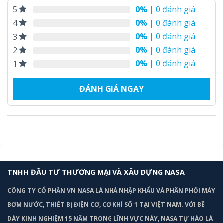
0%
| 0 đánh giá
5
0%
| 0 đánh giá
4
0%
| 0 đánh giá
3
0%
| 0 đánh giá
2
0%
| 0 đánh giá
1
ĐÁNH GIÁ NGAY
TNHH ĐẦU TƯ THƯƠNG MẠI VÀ XÂU DỰNG NASA
CÔNG TY CỔ PHẦN VN NASA LÀ NHÀ NHẬP KHẨU VÀ PHÂN PHỐI MÁY
BƠM
NƯỚC, THIẾT BỊ ĐIỆN CƠ, CƠ KHÍ SỐ 1 TẠI VIỆT NAM. VỚI BỀ
DÀY KINH NGHIỆM 15 NĂM TRONG LĨNH VỰC NÀY, NASA TỰ HÀO LÀ