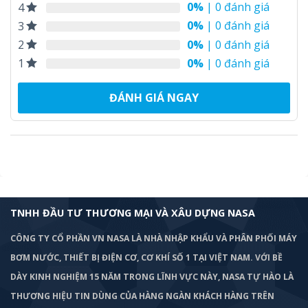
0%
| 0 đánh giá
4
0%
| 0 đánh giá
3
0%
| 0 đánh giá
2
0%
| 0 đánh giá
1
ĐÁNH GIÁ NGAY
TNHH ĐẦU TƯ THƯƠNG MẠI VÀ XÂU DỰNG NASA
CÔNG TY CỔ PHẦN VN NASA LÀ NHÀ NHẬP KHẨU VÀ PHÂN PHỐI MÁY
BƠM
NƯỚC, THIẾT BỊ ĐIỆN CƠ, CƠ KHÍ SỐ 1 TẠI VIỆT NAM. VỚI BỀ
DÀY KINH NGHIỆM 15 NĂM TRONG LĨNH VỰC NÀY, NASA TỰ HÀO LÀ
THƯƠNG HIỆU TIN DÙNG CỦA HÀNG NGÀN KHÁCH HÀNG TRÊN