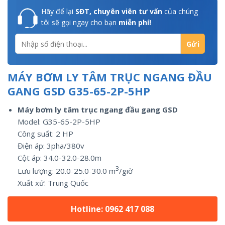
Hãy để lại
SĐT, chuyên viên tư vấn
của chúng
tôi sẽ gọi ngay cho bạn
miễn phí!
MÁY BƠM LY TÂM TRỤC NGANG ĐẦU
GANG GSD G35-65-2P-5HP
Máy bơm ly tâm trục ngang đầu gang GSD
Model: G35-65-2P-5HP
Công suất:
2
HP
Điện áp: 3pha/
380v
Cột áp: 34.0-32.0-28.0m
3
Lưu lượng:
20.0-25.0-30.0
m
/giờ
Xuất xứ:
Trung Quốc
Hotline: 0962 417 088