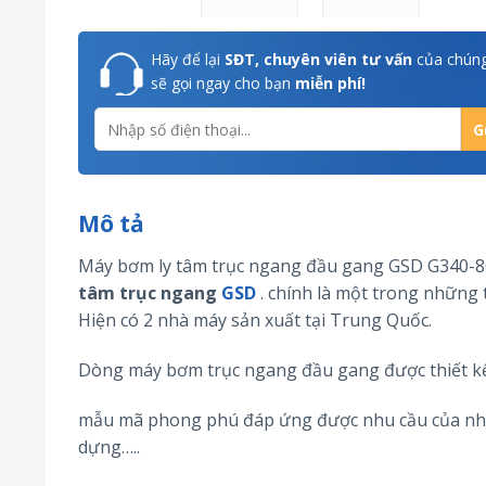
Hãy để lại
SĐT, chuyên viên tư vấn
của chúng
sẽ gọi ngay cho bạn
miễn phí!
Mô tả
Máy bơm ly tâm trục ngang đầu gang GSD G340-
tâm trục ngang
GSD
. chính là một trong những 
Hiện có 2 nhà máy sản xuất tại Trung Quốc.
Dòng máy bơm trục ngang đầu gang được thiết kế 
mẫu mã phong phú đáp ứng được nhu cầu của nhiề
dựng…..