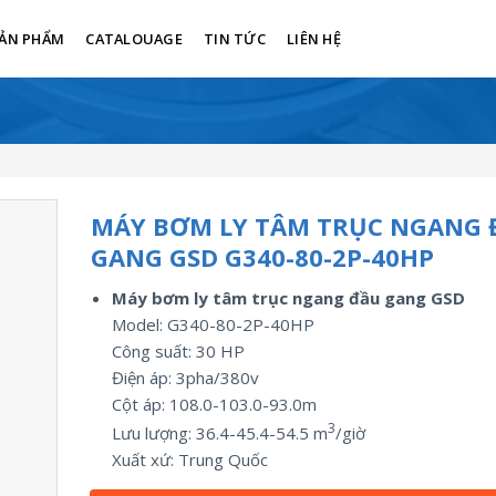
ẢN PHẨM
CATALOUAGE
TIN TỨC
LIÊN HỆ
MÁY BƠM LY TÂM TRỤC NGANG 
GANG GSD G340-80-2P-40HP
Máy bơm ly tâm trục ngang đầu gang GSD
Model: G340-80-2P-40HP
Công suất:
30
HP
Điện áp: 3pha/
380v
Cột áp: 108.0-103.0-93.0m
3
Lưu lượng:
36.4-45.4-54.5
m
/giờ
Xuất xứ:
Trung Quốc