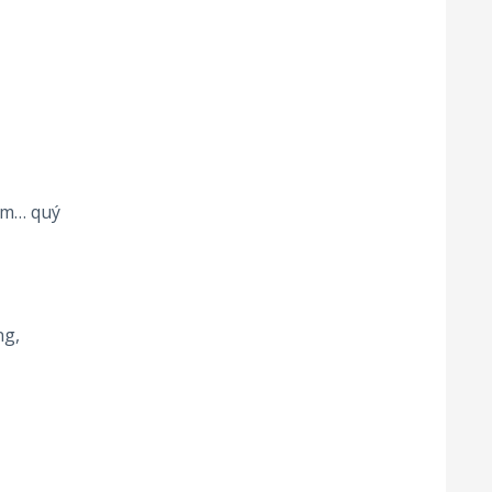
ệm… quý
ng,