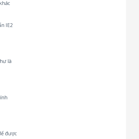
 khác
ẩn IE2
hư là
ính
để được