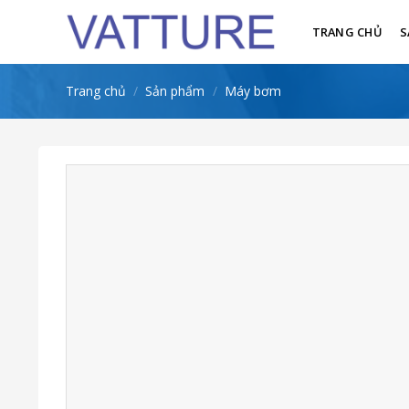
Skip
to
TRANG CHỦ
S
content
Trang chủ
/
Sản phẩm
/
Máy bơm