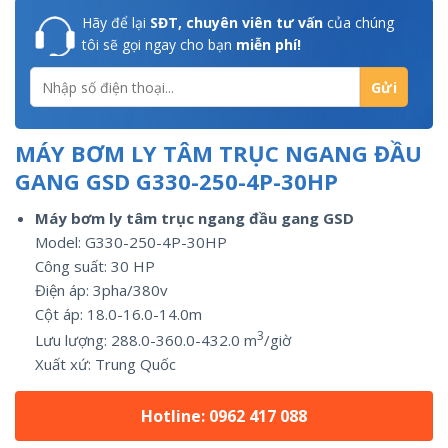
Hãy để lại
SĐT, chuyên viên tư vấn
của chúng
tôi sẽ gọi ngay cho bạn
miễn phí!
MÁY BƠM LY TÂM TRỤC NGANG ĐẦU
GANG GSD G330-250-4P-30HP
Máy bơm ly tâm trục ngang đầu gang GSD
Model: G330-250-4P-30HP
Công suất:
30
HP
Điện áp: 3pha/
380v
Cột áp: 18.0-16.0-14.0m
3
Lưu lượng:
288.0-360.0-432.0
m
/giờ
Xuất xứ:
Trung Quốc
Hotline: 0962 417 088