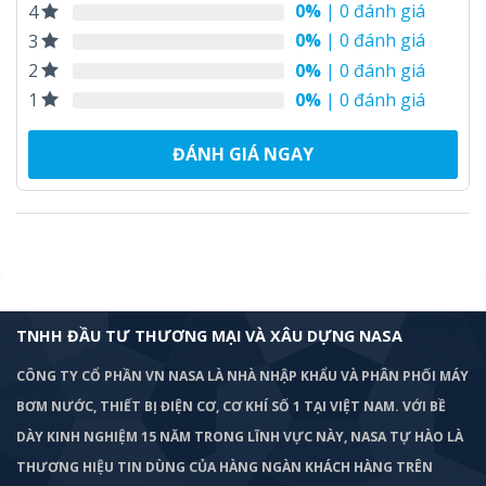
0%
| 0 đánh giá
4
0%
| 0 đánh giá
3
0%
| 0 đánh giá
2
0%
| 0 đánh giá
1
ĐÁNH GIÁ NGAY
TNHH ĐẦU TƯ THƯƠNG MẠI VÀ XÂU DỰNG NASA
CÔNG TY CỔ PHẦN VN NASA LÀ NHÀ NHẬP KHẨU VÀ PHÂN PHỐI MÁY
BƠM
NƯỚC, THIẾT BỊ ĐIỆN CƠ, CƠ KHÍ SỐ 1 TẠI VIỆT NAM. VỚI BỀ
DÀY KINH NGHIỆM 15 NĂM TRONG LĨNH VỰC NÀY, NASA TỰ HÀO LÀ
THƯƠNG HIỆU TIN DÙNG CỦA HÀNG NGÀN KHÁCH HÀNG TRÊN